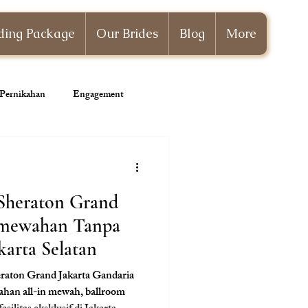
ing Package
Our Brides
Blog
More
i Pernikahan
Engagement
Wedding Planner
 Sheraton Grand
emewahan Tanpa
akarta Selatan
eraton Grand Jakarta Gandaria
ahan all-in mewah, ballroom