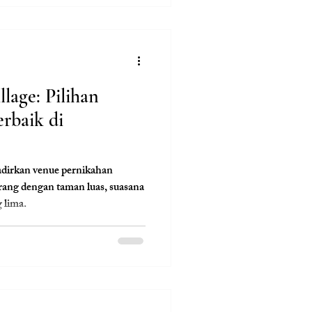
l di jantung Jakarta Barat.
lage: Pilihan
rbaik di
dirkan venue pernikahan
rang dengan taman luas, suasana
g lima.