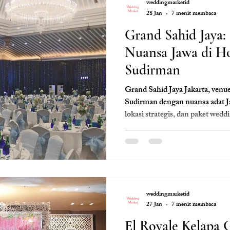
weddingmarketid
28 Jan
7 menit membaca
Grand Sahid Jaya
Nuansa Jawa di Ho
Sudirman
Grand Sahid Jaya Jakarta, venue
Sudirman dengan nuansa adat Ja
lokasi strategis, dan paket wedd
weddingmarketid
27 Jan
7 menit membaca
El Royale Kelapa 