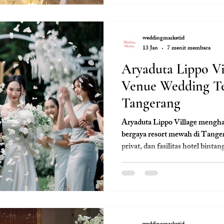
elegan, dan pelayanan profesiona
weddingmarketid
13 Jan
7 menit membaca
Aryaduta Lippo Vil
Venue Wedding Te
Tangerang
Aryaduta Lippo Village mengha
bergaya resort mewah di Tange
privat, dan fasilitas hotel bintan