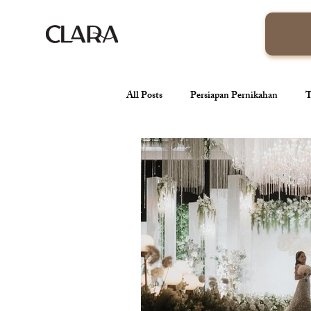
All Posts
Persiapan Pernikahan
T
venue pernikahan
Wedding Orga
Tren Pernikahan
Konsep Pernik