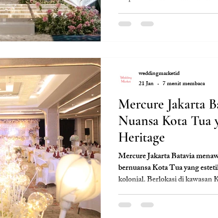
modern, fasilitas lengkap, dan l
Jakarta. Cocok untuk akad dan r
elegan. Bersama Clara Weddin
nyaman, rapi, dan berkesan di p
weddingmarketid
21 Jan
7 menit membaca
Mercure Jakarta B
Nuansa Kota Tua y
Heritage
Mercure Jakarta Batavia mena
bernuansa Kota Tua yang esteti
kolonial. Berlokasi di kawasan K
cocok untuk akad, resepsi indo
historis yang unik dan Instagr
wujudkan wedding klasik-moder