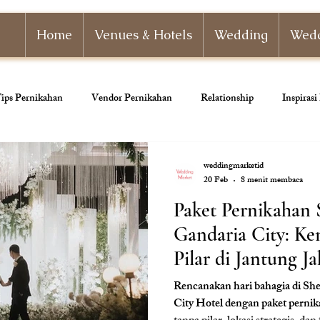
Home
Venues & Hotels
Wedding
Wedd
ips Pernikahan
Vendor Pernikahan
Relationship
Inspiras
nizer
Paket Pernikahan
Paket Tunangan
Pernikahan Adat
weddingmarketid
20 Feb
8 menit membaca
Paket Pernikahan
ahan
Dekorasi Pernikahan
Gandaria City: K
Pilar di Jantung J
Rencanakan hari bahagia di Sh
City Hotel dengan paket pernik