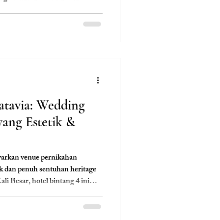
okasi premium di koridor bisnis
esepsi praktis namun tetap
g, wujudkan pernikahan
usat kota.
atavia: Wedding
ang Estetik &
warkan venue pernikahan
k dan penuh sentuhan heritage
ali Besar, hotel bintang 4 ini
or maupun outdoor dengan latar
amable. Bersama Clara Wedding,
n dengan paket praktis, dekor