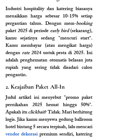
Industri hospitality dan katering biasanya 
menaikkan harga sebesar 10-15% setiap 
pergantian tahun. Dengan mem-
booking 
paket 2025 di periode 
early bird 
(sekarang), 
kamu sejatinya sedang "mencuri start". 
Kamu membayar (atau mengikat harga) 
dengan 
rate 
2024 untuk pesta di 2025. Ini 
adalah penghematan otomatis belasan juta 
rupiah yang sering tidak disadari calon 
pengantin.
2. Keajaiban Paket All-In
Judul artikel ini menyebut "promo paket 
pernikahan 2025 hemat hingga 50%". 
Apakah itu 
clickbait
? Tidak. Mari berhitung 
logis. Jika kamu menyewa gedung ballroom 
hotel bintang 5 secara terpisah, lalu mencari 
vendor dekorasi
 premium sendiri, katering 