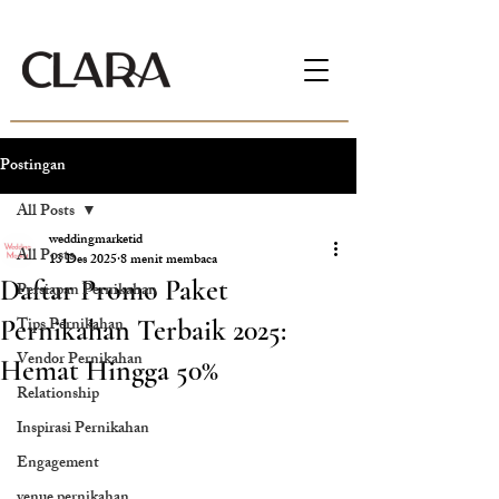
Postingan
All Posts
weddingmarketid
All Posts
13 Des 2025
8 menit membaca
Daftar Promo Paket
Persiapan Pernikahan
Tips Pernikahan
Pernikahan Terbaik 2025:
Vendor Pernikahan
Hemat Hingga 50%
Relationship
Inspirasi Pernikahan
Engagement
venue pernikahan