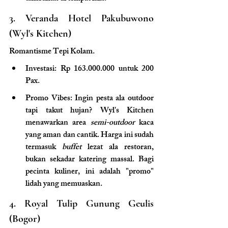
3. Veranda Hotel Pakubuwono 
(Wyl's Kitchen)
Romantisme Tepi Kolam.
Investasi: Rp 163.000.000 untuk 200 
Pax.
Promo Vibes: Ingin pesta ala outdoor 
tapi takut hujan? Wyl's Kitchen 
menawarkan area
 semi-outdoor 
kaca 
yang aman dan cantik. Harga ini sudah 
termasuk 
buffet
 lezat ala restoran, 
bukan sekadar katering massal. Bagi 
pecinta kuliner, ini adalah "promo" 
lidah yang memuaskan.
4. Royal Tulip Gunung Geulis 
(Bogor)