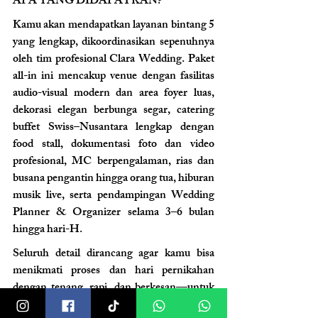
APA YANG DIDAPATKAN? 
Kamu akan mendapatkan layanan bintang 5 
yang lengkap, dikoordinasikan sepenuhnya 
oleh tim profesional Clara Wedding. Paket 
all-in ini mencakup venue dengan fasilitas 
audio-visual modern dan area foyer luas, 
dekorasi elegan berbunga segar, catering 
buffet Swiss–Nusantara lengkap dengan 
food stall, dokumentasi foto dan video 
profesional, MC berpengalaman, rias dan 
busana pengantin hingga orang tua, hiburan 
musik live, serta pendampingan Wedding 
Planner & Organizer selama 3–6 bulan 
hingga hari-H. 
Seluruh detail dirancang agar kamu bisa 
menikmati proses dan hari pernikahan 
dengan tenang, rapi, dan berkesan—untuk 
informasi paket, penyesuaian konsep, dan 