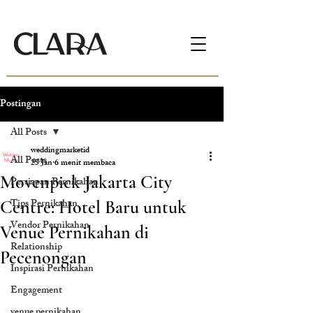
Postingan
All Posts
weddingmarketid
All Posts
25 Jan
6 menit membaca
Movenpick Jakarta City
Persiapan Pernikahan
Tips Pernikahan
Centre: Hotel Baru untuk
Vendor Pernikahan
Venue Pernikahan di
Relationship
Pecenongan
Inspirasi Pernikahan
Engagement
venue pernikahan