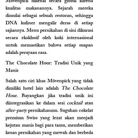
Mövenpick dikenal secara global karena 
kualitas makanannya. Sejarah mereka 
dimulai sebagai sebuah restoran, sehingga 
DNA kuliner mengalir deras di setiap 
sajiannya. Menu pernikahan di sini dikurasi 
secara eksklusif oleh koki internasional 
untuk memastikan bahwa setiap suapan 
adalah perayaan rasa.
The Chocolate Hour: Tradisi Unik yang 
Manis 
Salah satu ciri khas Mövenpick yang tidak 
dimiliki hotel lain adalah 
The Chocolate 
Hour
. Bayangkan jika tradisi unik ini 
diintegrasikan ke dalam sesi 
cocktail
 atau 
after-party
 pernikahanmu. Suguhan cokelat 
premium Swiss yang lezat akan menjadi 
kejutan manis bagi para tamu, memberikan 
kesan pernikahan yang mewah dan berbeda 