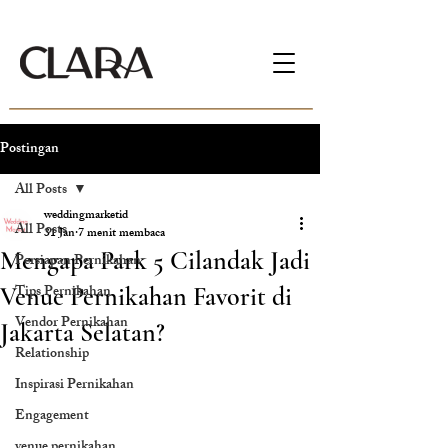
Postingan
All Posts
weddingmarketid
All Posts
31 Jan
7 menit membaca
Mengapa Park 5 Cilandak Jadi
Persiapan Pernikahan
Tips Pernikahan
Venue Pernikahan Favorit di
Vendor Pernikahan
Jakarta Selatan?
Relationship
Inspirasi Pernikahan
Engagement
venue pernikahan