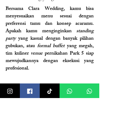
Bersama Clara Wedding, kamu bisa 
menyesuaikan menu sesuai dengan 
preferensi tamu dan konsep acaramu. 
Apakah kamu menginginkan 
standing 
party
 yang kasual dengan banyak pilihan 
gubukan, atau 
formal buffet
 yang megah, 
tim kuliner 
venue
 pernikahan Park 5 siap 
mewujudkannya dengan eksekusi yang 
profesional.
Estimasi Harga dan Detail 
Paket All-in Clara Wedding
Transparansi adalah fondasi dari 
perencanaan yang tenang. Kami memahami 
bahwa anggaran adalah salah satu 
pertimbangan utama. Oleh karena itu, 