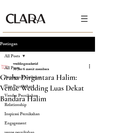
Postingan
All Posts
weddingmarketid
All Posts
30 Jan
6 menit membaca
Graha Dirgantara Halim:
Persiapan Pernikahan
Tips Pernikahan
Venue Wedding Luas Dekat
Vendor Pernikahan
Bandara Halim
Relationship
Inspirasi Pernikahan
Engagement
venue pernikahan