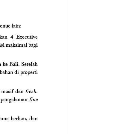
venue lain:
an 4 Executive 
si maksimal bagi 
e Bali. Setelah 
ahan di properti 
 masif dan 
fresh
. 
n pengalaman 
fine 
lima berlian, dan 