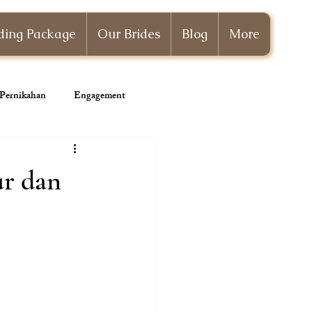
ing Package
Our Brides
Blog
More
i Pernikahan
Engagement
Wedding Planner
ur dan