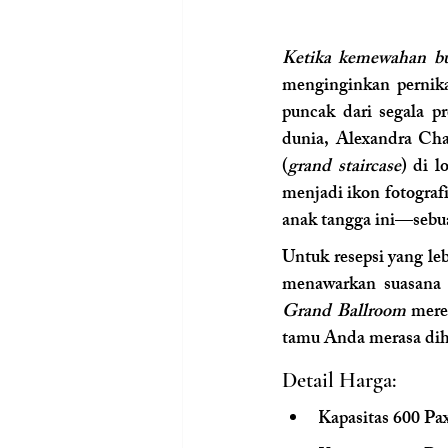
Ketika kemewahan buk
menginginkan pernika
puncak dari segala pr
dunia, Alexandra Ch
(
grand staircase
) di l
menjadi ikon fotograf
anak tangga ini—sebu
Untuk resepsi yang leb
Grand Ballroom
 mere
tamu Anda merasa dih
Detail Harga:
Kapasitas 600 Pa