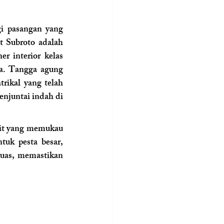
i pasangan yang 
 Subroto adalah 
r interior kelas 
. Tangga agung 
rikal yang telah 
njuntai indah di 
vit yang memukau 
menawarkan suasana makan malam yang hangat namun glamor. Sedangkan untuk pesta besar, 
uas, memastikan 