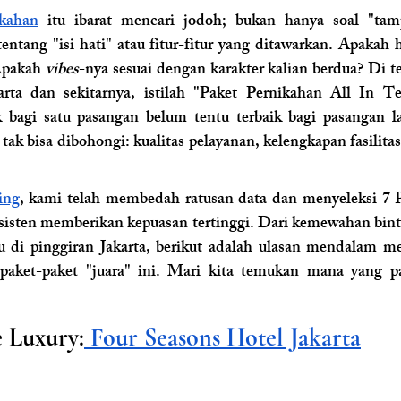
ikahan
 itu ibarat mencari jodoh; bukan hanya soal "tamp
tentang "isi hati" atau fitur-fitur yang ditawarkan. Apakah 
Apakah 
vibes
-nya sesuai dengan karakter kalian berdua? Di te
rta dan sekitarnya, istilah "Paket Pernikahan All In Terb
k bagi satu pasangan belum tentu terbaik bagi pasangan l
tak bisa dibohongi: kualitas pelayanan, kelengkapan fasilitas,
ing
, kami telah membedah ratusan data dan menyeleksi 7 P
nsisten memberikan kepuasan tertinggi. Dari kemewahan binta
u di pinggiran Jakarta, berikut adalah ulasan mendalam me
i paket-paket "juara" ini. Mari kita temukan mana yang p
e Luxury:
 Four Seasons Hotel Jakarta