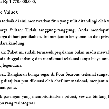
x: Rp 1.770.000.000,-
e Value):
n
 terbaik di sini menawarkan fitur yang sulit ditandingi oleh 
arga Sultan: Tidak tanggung-tanggung, Anda mendapatk
uarga di hari pernikahan. Ini menjamin kenyamanan dan priva
udara kandung.
i: Paket ini sudah termasuk perjalanan bulan madu mewah k
nda tinggal terbang dan menikmati relaksasi tanpa biaya tamb
g legendaris.
er: Rangkaian bunga segar di Four Seasons terkenal sangat
g disajikan pun dikurasi oleh chef internasional, menjami
mat pesta.
uk pasangan yang memprioritaskan privasi, 
service
 bintang 
on
 yang terintegrasi.