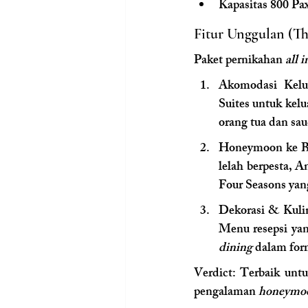
Kapasitas 800 Pa
Fitur Unggulan (Th
Paket pernikahan 
all i
Akomodasi Kelu
Suites untuk kel
orang tua dan sa
Honeymoon ke Bal
lelah berpesta, A
Four Seasons yan
Dekorasi & Kulin
Menu resepsi yan
dining
 dalam for
Verdict: Terbaik unt
pengalaman 
honeymo