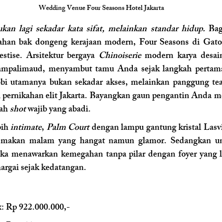
Wedding Venue Four Seasons Hotel Jakarta
an lagi sekadar kata sifat, melainkan standar hidup. 
Bag
han bak dongeng kerajaan modern, Four Seasons di Gatot
estise. Arsitektur bergaya 
Chinoiserie
 modern karya desaine
ampalimaud, menyambut tamu Anda sejak langkah pertama
obi utamanya bukan sekadar akses, melainkan panggung teat
i pernikahan elit Jakarta. Bayangkan gaun pengantin Anda me
ah 
shot
 wajib yang abadi.
ih 
intimate
, 
Palm Court
 dengan lampu gantung kristal Las
ka menawarkan kemegahan tanpa pilar dengan foyer yang l
argai sejak kedatangan.
x: Rp 922.000.000,-