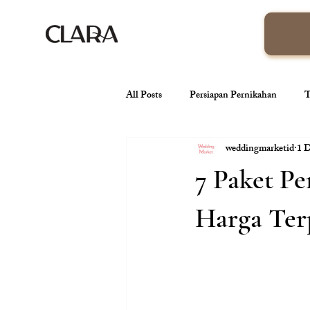
All Posts
Persiapan Pernikahan
T
weddingmarketid
1 
venue pernikahan
Wedding Orga
7 Paket Pe
Tren Pernikahan
Konsep Pernik
Harga Ter