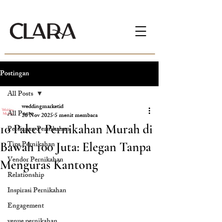
Postingan
All Posts
weddingmarketid
All Posts
26 Nov 2025
5 menit membaca
10 Paket Pernikahan Murah di
Persiapan Pernikahan
Tips Pernikahan
Bawah 100 Juta: Elegan Tanpa
Vendor Pernikahan
Menguras Kantong
Relationship
Inspirasi Pernikahan
Engagement
venue pernikahan