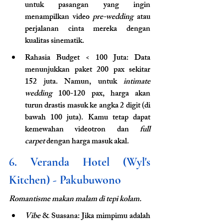
untuk pasangan yang ingin 
menampilkan video 
pre-wedding
 atau 
perjalanan cinta mereka dengan 
kualitas sinematik.
Rahasia Budget < 100 Juta: Data 
menunjukkan paket 200 pax sekitar 
152 juta. Namun, untuk 
intimate 
wedding
 100-120 pax, harga akan 
turun drastis masuk ke angka 2 digit (di 
bawah 100 juta). Kamu tetap dapat 
kemewahan videotron dan 
full 
carpet
 dengan harga masuk akal.
6. Veranda Hotel (Wyl's 
Kitchen) - Pakubuwono
Romantisme makan malam di tepi kolam.
Vibe
 & Suasana: Jika mimpimu adalah 