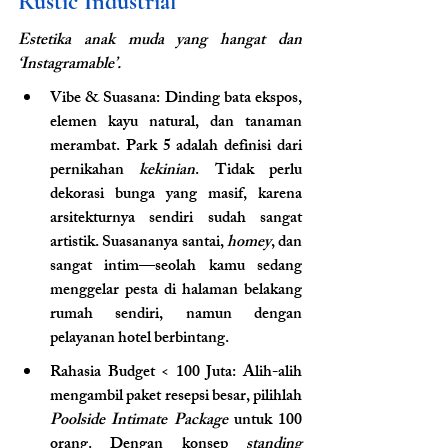
Rustic Industrial
Estetika anak muda yang hangat dan 
‘Instagramable’.
Vibe & Suasana: Dinding bata ekspos, 
elemen kayu natural, dan tanaman 
merambat. Park 5 adalah definisi dari 
pernikahan 
kekinian
. Tidak perlu 
dekorasi bunga yang masif, karena 
arsitekturnya sendiri sudah sangat 
artistik. Suasananya santai, 
homey
, dan 
sangat intim—seolah kamu sedang 
menggelar pesta di halaman belakang 
rumah sendiri, namun dengan 
pelayanan hotel berbintang.
Rahasia Budget < 100 Juta: Alih-alih 
mengambil paket resepsi besar, pilihlah 
Poolside Intimate Package 
untuk 100 
orang. Dengan konsep 
standing 