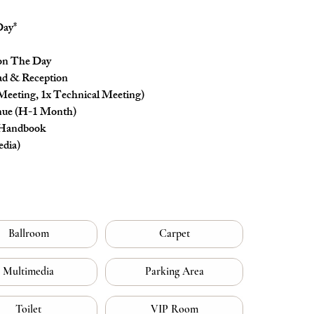
Day*
 on The Day
ad & Reception
Meeting, 1x Technical Meeting)
nue (H-1 Month)
 Handbook
edia)
Ballroom
Carpet
Multimedia
Parking Area
Toilet
VIP Room