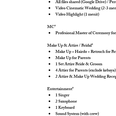
All files shared (Google Drive) / Pe
Video Cinematic Wedding (2-3 men
Video Highlight (1 menit)
MC*
Profesional Master of Ceremony for
Make Up & Attire / Bridal*
Make Up + Hairdo + Retouch for B
Make Up for Parents
1 Set Attire Bride & Groom
4 Attier for Parents (exclude kebaya)
2 Attire & Make Up Wedding Recep
Entertainment*
1 Singer
2 Saxophone
1 Keyboard
Sound System (with crew)