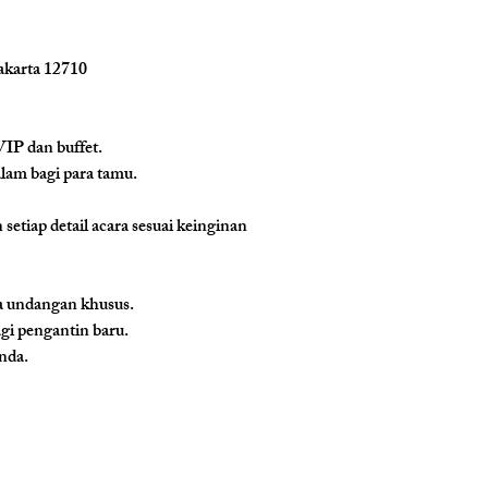
akarta 12710
IP dan buffet.
am bagi para tamu.
tiap detail acara sesuai keinginan 
a undangan khusus.
gi pengantin baru.
nda.