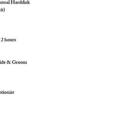
rsonal Harddisk
it)
 2 hours
ride & Groom
tionist