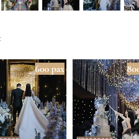
t
600 pax
80