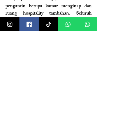
pengantin berupa kamar menginap dan 
ruang hospitality tambahan. Seluruh 
rangkaian acara dipercantik dengan 
dekorasi pelaminan bunga segar, katering 
buffet & food stall, dokumentasi foto–video 
profesional, MC, hiburan musik live, serta 
rias dan busana untuk pengantin, orang tua, 
dan penerima tamu. Semua proses—mulai 
dari persiapan 3–6 bulan hingga koordinasi 
penuh di hari-H—ditangani langsung oleh 
tim Wedding Planner & Organizer Clara 
Wedding. Untuk penjelasan detail paket dan 
penyesuaian kebutuhan, kamu bisa langsung 
berkonsultasi dengan 
Wedding 
Consultant
 Clara Wedding.
Value: Investasi pada Prestise 
dan Kualitas