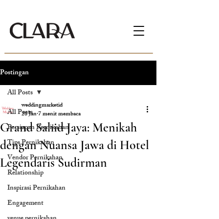
Postingan
All Posts
weddingmarketid
All Posts
28 Jan
7 menit membaca
Grand Sahid Jaya: Menikah
Persiapan Pernikahan
Tips Pernikahan
dengan Nuansa Jawa di Hotel
Vendor Pernikahan
Legendaris Sudirman
Relationship
Inspirasi Pernikahan
Engagement
venue pernikahan