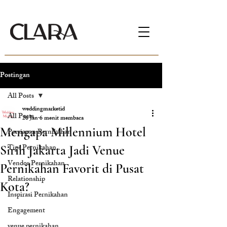
Postingan
All Posts
weddingmarketid
All Posts
26 Jan
6 menit membaca
Mengapa Millennium Hotel
Persiapan Pernikahan
Tips Pernikahan
Sirih Jakarta Jadi Venue
Vendor Pernikahan
Pernikahan Favorit di Pusat
Relationship
Kota?
Inspirasi Pernikahan
Engagement
venue pernikahan