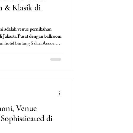
 & Klasik di
i adalah venue pernikahan
i Jakarta Pusat dengan ballroom
n hotel bintang 5 dari Accor.
ginginkan resepsi elegan di
ner premium dan tata ruang
ding, wujudkan pernikahan
g praktis, dekorasi eksklusif, dan
l hingga hari-H.
moni, Venue
Sophisticated di