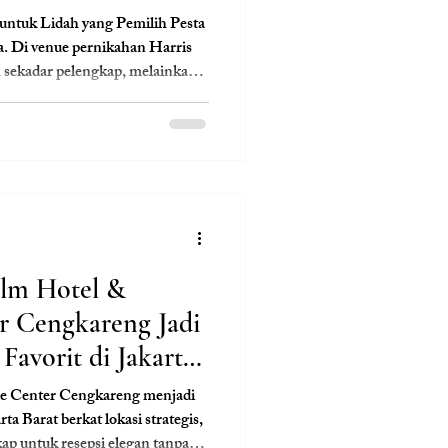
untuk Lidah yang Pemilih Pesta
a. Di venue pernikahan Harris
 sekadar pelengkap, melainkan
ang dikurasi oleh tangan-tangan
ebebasan
 gaya hidangan. Apakah Anda
ra autentik yang kaya akan
u Western fine dining
lm Hotel &
r Cengkareng Jadi
Favorit di Jakarta
e Center Cengkareng menjadi
ta Barat berkat lokasi strategis,
gkap untuk resepsi elegan tanpa