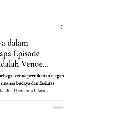
a dalam
apa Episode
dalah Venue
n di Tangerang
sebagai venue pernikahan elegan
uansa budaya dan fasilitas
ksklusif bersama Clara