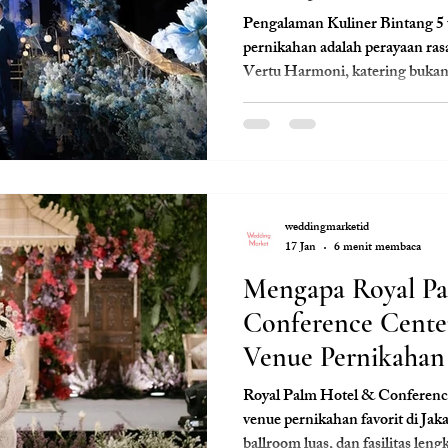
Pengalaman Kuliner Bintang 5 
pernikahan adalah perayaan ras
Vertu Harmoni, katering bukan
sebuah perjalanan gastronomi y
ahli. Menu Kurasi Chef Profesional Anda diberikan k
untuk memilih antara berbagai
menginginkan masakan Nusanta
rempah, hidangan Oriental, ata
weddingmarketid
17 Jan
6 menit membaca
Mengapa Royal Pa
Conference Cente
Venue Pernikahan 
Barat?
Royal Palm Hotel & Conferenc
venue pernikahan favorit di Jakar
ballroom luas, dan fasilitas len