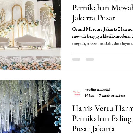
Pernikahan Mewah
Jakarta Pusat
Grand Mercure Jakarta Harmon
mewah bergaya klasik-modern d
megah, akses mudah, dan layana
Cocok untuk pasangan yang men
pusat kota dengan standar kuli
prestisius. Bersama Clara Wed
berkelas dengan paket all-in yan
koordinasi profesional dari awa
weddingmarketid
19 Jan
7 menit membaca
Harris Vertu Har
Pernikahan Paling 
Pusat Jakarta