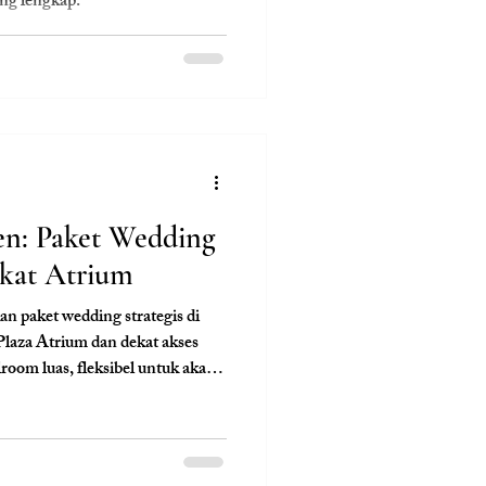
ing lengkap.
en: Paket Wedding
ekat Atrium
 paket wedding strategis di
 Plaza Atrium dan dekat akses
room luas, fleksibel untuk akad
l lengkap, venue ini cocok untuk
 macet. Bersama Clara Wedding,
aman, dan efisien di kawasan