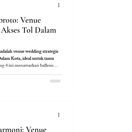
broto: Venue
 Akses Tol Dalam
adalah venue wedding strategis
alam Kota, ideal untuk tamu
ang 4 ini menawarkan ballroom
okasi premium di koridor bisnis
esepsi praktis namun tetap
g, wujudkan pernikahan
usat kota.
armoni: Venue