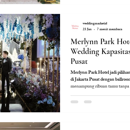
weddingmarketid
23 Jan
7 menit membaca
Merlynn Park Hote
Wedding Kapasitas 
Pusat
Merlynn Park Hotel jadi piliha
di Jakarta Pusat dengan ballr
menampung ribuan tamu tanpa t
strategis, mudah dijangkau dari 
didukung fasilitas hotel bintan
grand wedding skala besar yang
bersama paket all-in dari Clara