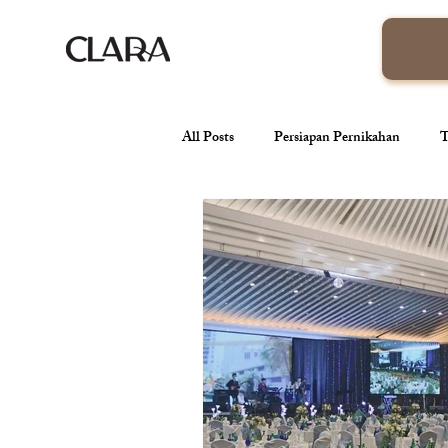
All Posts
Persiapan Pernikahan
T
venue pernikahan
Wedding Orga
Tren Pernikahan
Konsep Pernik