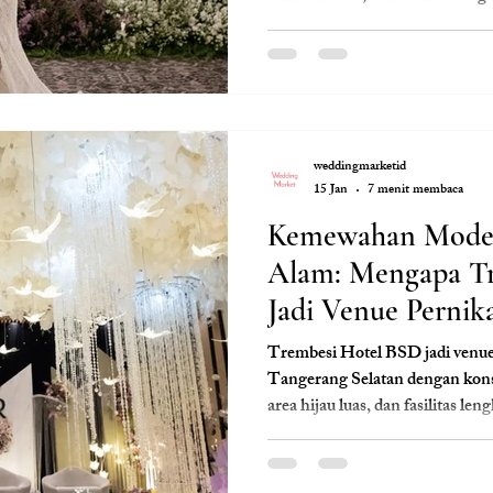
ribet. Cocok untuk pasangan ya
nyaman bagi tamu, dan tetap b
wujudkan hari bahagia dengan pak
dekorasi menawan, dan koordina
hari-H.
weddingmarketid
15 Jan
7 menit membaca
Kemewahan Moder
Alam: Mengapa T
Jadi Venue Pernika
Trembesi Hotel BSD jadi venue 
Tangerang Selatan dengan kon
area hijau luas, dan fasilitas len