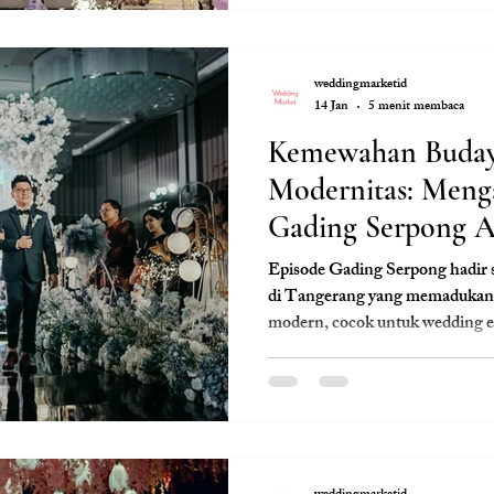
weddingmarketid
14 Jan
5 menit membaca
Kemewahan Buday
Modernitas: Meng
Gading Serpong A
Pernikahan Impia
Episode Gading Serpong hadir 
di Tangerang yang memadukan n
modern, cocok untuk wedding e
Wedding.