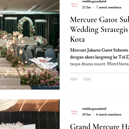
weddingmarketid
22 Jan
7 menit membaca
Mercure Gatot Su
Wedding Strategis
Kota
Mercure Jakarta Gatot Subroto 
dengan akses langsung ke Tol D
tanpa drama macet. Hotel bint
modern, fasilitas lengkap, dan l
Jakarta. Cocok untuk akad dan r
elegan. Bersama Clara Weddin
nyaman, rapi, dan berkesan di p
weddingmarketid
20 Jan
6 menit membaca
Grand Mercure H