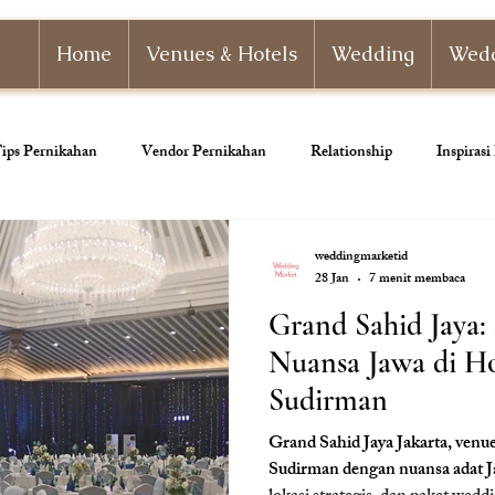
Home
Venues & Hotels
Wedding
Wedd
ips Pernikahan
Vendor Pernikahan
Relationship
Inspiras
nizer
Paket Pernikahan
Paket Tunangan
Pernikahan Adat
weddingmarketid
28 Jan
7 menit membaca
Grand Sahid Jaya
ahan
Dekorasi Pernikahan
Nuansa Jawa di Ho
Sudirman
Grand Sahid Jaya Jakarta, venue
Sudirman dengan nuansa adat Ja