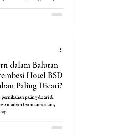
ng ingin pernikahan praktis,
erkelas. Bersama Clara Wedding,
et all-in yang fleksibel,
si profesional dari awal hingga
n dalam Balutan
rembesi Hotel BSD
han Paling Dicari?
pernikahan paling dicari di
sep modern bernuansa alam,
gkap.