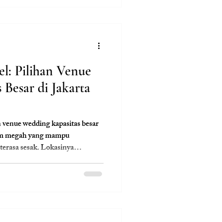
l: Pilihan Venue
Besar di Jakarta
n venue wedding kapasitas besar
oom megah yang mampu
erasa sesak. Lokasinya
berbagai wilayah Jakarta, serta
g 5 yang lengkap. Cocok untuk
 tetap nyaman dan elegan
 Wedding.