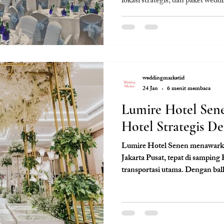
lokasi strategis, dan paket wedd
weddingmarketid
24 Jan
6 menit membaca
Lumire Hotel Sen
Hotel Strategis D
Lumire Hotel Senen menawarkan
Jakarta Pusat, tepat di samping
transportasi utama. Dengan ball
dan resepsi, serta fasilitas hote
pernikahan praktis tanpa ribet
wujudkan pernikahan elegan, ny
ikonik Senen.