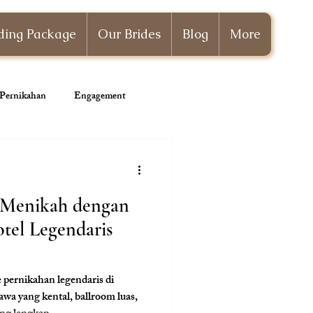
ing Package
Our Brides
Blog
More
i Pernikahan
Engagement
Wedding Planner
: Menikah dengan
tel Legendaris
 pernikahan legendaris di
wa yang kental, ballroom luas,