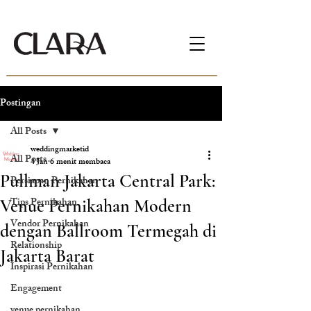
Postingan
All Posts
weddingmarketid
All Posts
4 Jan
6 menit membaca
Pullman Jakarta Central Park:
Persiapan Pernikahan
Tips Pernikahan
Venue Pernikahan Modern
Vendor Pernikahan
dengan Ballroom Termegah di
Relationship
Jakarta Barat
Inspirasi Pernikahan
Engagement
venue pernikahan