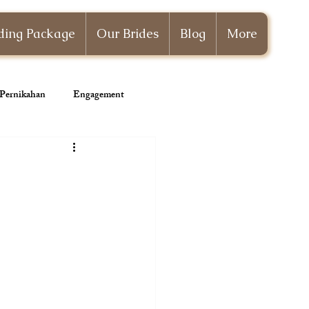
ing Package
Our Brides
Blog
More
i Pernikahan
Engagement
Wedding Planner