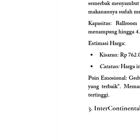
semerbak menyambut ta
makanannya sudah mele
Kapasitas:
 Ballroom 
menampung hingga 4.0
Estimasi Harga:
Kisaran: Rp 762.
Catatan:
 Harga i
Poin Emosional: 
Gedu
yang terbaik". Mema
tertinggi.
3. InterContinent