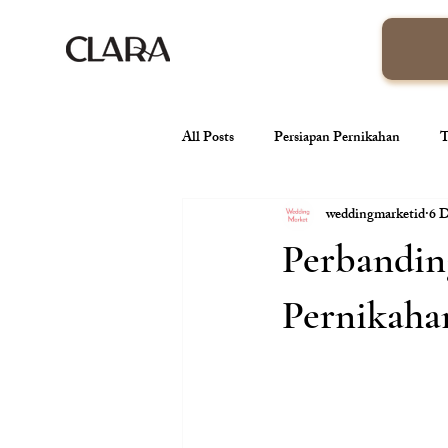
All Posts
Persiapan Pernikahan
T
weddingmarketid
6 
venue pernikahan
Wedding Orga
Perbandin
Tren Pernikahan
Konsep Pernik
Pernikah