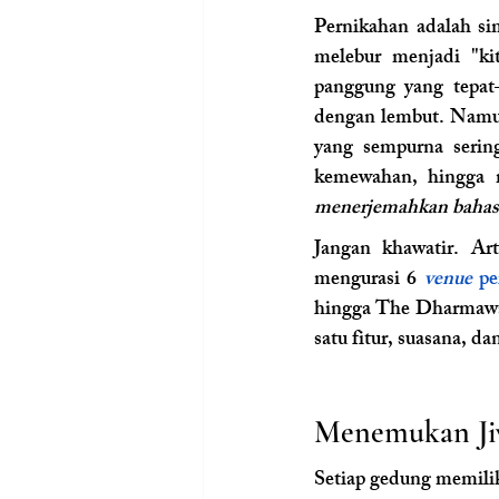
Pernikahan adalah si
melebur menjadi "ki
panggung yang tepat
dengan lembut. Namun
yang sempurna sering
kemewahan, hingga 
menerjemahkan bahasa
Jangan khawatir. Ar
mengurasi 6 
venue
 pe
hingga The Dharmawan
satu fitur, suasana, d
Menemukan Jiw
Setiap gedung memilik