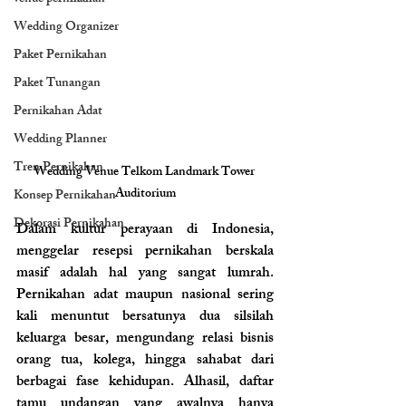
Wedding Organizer
Paket Pernikahan
Paket Tunangan
Pernikahan Adat
Wedding Planner
Tren Pernikahan
Wedding Venue Telkom Landmark Tower 
Auditorium
Konsep Pernikahan
Dekorasi Pernikahan
Dalam kultur perayaan di Indonesia, 
menggelar resepsi pernikahan berskala 
masif adalah hal yang sangat lumrah. 
Pernikahan adat maupun nasional sering 
kali menuntut bersatunya dua silsilah 
keluarga besar, mengundang relasi bisnis 
orang tua, kolega, hingga sahabat dari 
berbagai fase kehidupan. Alhasil, daftar 
tamu undangan yang awalnya hanya 