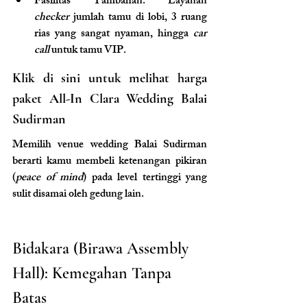
Fasilitas Tambahan: Layanan 
checker
 jumlah tamu di lobi, 3 ruang 
rias yang sangat nyaman, hingga 
car 
call
 untuk tamu VIP.
Klik di sini untuk melihat harga 
paket All-In Clara Wedding Balai 
Sudirman
Memilih venue wedding Balai Sudirman 
berarti kamu membeli ketenangan pikiran 
(
peace of mind
) pada level tertinggi yang 
sulit disamai oleh gedung lain.
Bidakara (Birawa Assembly 
Hall): Kemegahan Tanpa 
Batas