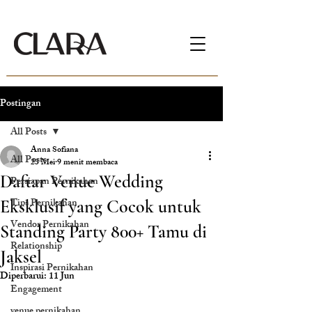
Postingan
All Posts
Anna Sofiana
All Posts
23 Mei
9 menit membaca
Daftar Venue Wedding
Persiapan Pernikahan
Tips Pernikahan
Eksklusif yang Cocok untuk
Vendor Pernikahan
Standing Party 800+ Tamu di
Relationship
Jaksel
Inspirasi Pernikahan
Diperbarui:
11 Jun
Engagement
venue pernikahan