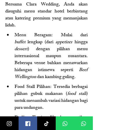
Bersama Clara Wedding, Anda akan 
disuguhi menu standar hotel berbintang 
atau katering premium yang memanjakan 
lidah.
Menu Beragam: Mulai dari 
buffet
 lengkap (dari 
appetizer
 hingga 
dessert
) dengan pilihan menu 
internasional maupun nusantara. 
Beberapa venue bahkan menawarkan 
hidangan istimewa seperti 
Beef 
Wellington
 dan kambing guling.
Food Stall Pilihan: Tersedia berbagai 
pilihan gubuk makanan (
food stall
) 
untuk menambah variasi hidangan bagi 
para undangan.
Fasilitas Tasting: Untuk memastikan 
setiap rasa sesuai dengan ekspektasi 