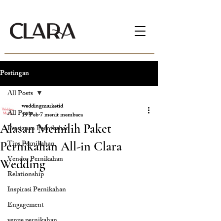
Postingan
All Posts
weddingmarketid
All Posts
19 Feb
7 menit membaca
Alasan Memilih Paket
Persiapan Pernikahan
Tips Pernikahan
Pernikahan All-in Clara
Vendor Pernikahan
Wedding
Relationship
Inspirasi Pernikahan
Engagement
venue pernikahan