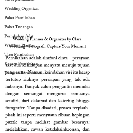
Wedding Organizer
Paket Pernikahan
Paket Tunangan
Pernikahan Adat
Wedding Planner & Organizer by Clara 
Wedding Planner
Wedding | Fotografi: Capture Your Moment
Tren Pernikahan
Pernikahan adalah simfoni cinta—perayaan 
Konsep Pernikahan
saat dua kehidupan menyatu menuju tujuan 
yang sama. Namun, keindahan visi itu kerap 
Dekorasi Pernikahan
tertutup riuhnya persiapan yang tak ada 
habisnya. Banyak calon pengantin memulai 
dengan semangat mengurus semuanya 
sendiri, dari dekorasi dan katering hingga 
fotografer. Tanpa disadari, proses terpisah-
pisah ini seperti menyusun ribuan kepingan 
puzzle tanpa melihat gambar besarnya: 
melelahkan, rawan ketidaksinkronan, dan 