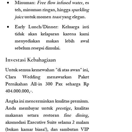
Minuman: 
Free flow
infused water
, es 
teh, minuman ringan, hingga 
sparkling 
juice
 untuk momen 
toast
 yang elegan.
Early Lunch/Dinner: Keluarga inti 
tidak akan kelaparan karena kami 
menyediakan makan lebih awal 
sebelum resepsi dimulai.
Investasi Kebahagiaan
Untuk semua kemewahan "di atas awan" ini, 
Clara Wedding menawarkan Paket 
Pernikahan All-in 300 Pax seharga Rp 
404.000.000,-.
Angka ini mencerminkan kualitas premium. 
Anda membayar untuk 
prestige
, kualitas 
makanan setara restoran 
fine dining
, 
akomodasi Executive Suite selama 2 malam 
(bukan kamar biasa!), dan sambutan VIP 