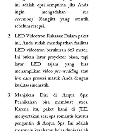
ini adalah opsi sempurna jika Anda 
ingin mengadakan 
tea 
ceremony
 (Sangjit) yang otentik 
sebelum resepsi.
LED Videotron Raksasa: Dalam paket 
ini, Anda sudah mendapatkan fasilitas 
LED videotron berukuran 6x3 meter. 
Ini bukan layar proyektor biasa, tapi 
layar LED tajam yang bisa 
menampilkan video 
pre-wedding
 atau 
live cam
 prosesi masuk Anda dengan 
kualitas sinematik.
Manjakan Diri di Acqua Spa: 
Pernikahan bisa membuat stres. 
Karena itu, paket kami di JHL 
menyertakan sesi spa romantis khusus 
pengantin di Acqua Spa. Ini adalah 
treatment
 kesehatan kelas dunia (salah 