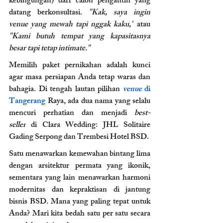
kebingungan) dari calon pengantin yang 
datang berkonsultasi. 
"Kak, saya ingin 
venue yang mewah tapi nggak kaku,"
 atau 
"Kami butuh tempat yang kapasitasnya 
besar tapi tetap intimate."
Memilih paket pernikahan adalah kunci 
agar masa persiapan Anda tetap waras dan 
bahagia. Di tengah lautan pilihan 
venue
 di 
Tangerang 
Raya, ada dua nama yang selalu 
mencuri perhatian dan menjadi 
best-
seller
 di Clara Wedding: JHL Solitaire 
Gading Serpong dan Trembesi Hotel BSD.
Satu menawarkan kemewahan bintang lima 
dengan arsitektur permata yang ikonik, 
sementara yang lain menawarkan harmoni 
modernitas dan kepraktisan di jantung 
bisnis BSD. Mana yang paling tepat untuk 
Anda? Mari kita bedah satu per satu secara 