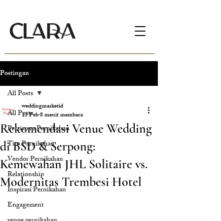
Postingan
All Posts
weddingmarketid
All Posts
13 Feb
8 menit membaca
Rekomendasi Venue Wedding
Persiapan Pernikahan
Tips Pernikahan
di BSD & Serpong:
Vendor Pernikahan
Kemewahan JHL Solitaire vs.
Relationship
Modernitas Trembesi Hotel
Inspirasi Pernikahan
Engagement
venue pernikahan