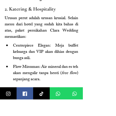
2. Katering & Hospitality
Urusan perut adalah urusan krusial. Selain 
menu dari hotel yang sudah kita bahas di 
atas, paket pernikahan Clara Wedding 
memastikan:
Centerpiece Elegan: Meja buffet 
keluarga dan VIP akan dihias dengan 
bunga asli.
Flow Minuman: Air mineral dan es teh 
akan mengalir tanpa henti (
free flow
) 
sepanjang acara.
3. Dokumentasi Visual (Photo & 
Video)
Generasi kita hidup di era visual. Kenangan 
harus terekam sempurna. Paket kami 