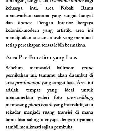
tunangan, sangjit, atau 
welcome dinner
 bagi 
keluarga inti, area Babah Ramu 
menawarkan suasana yang sangat hangat 
dan 
homey
. Dengan interior bergaya 
kolonial-modern yang artistik, area ini 
menciptakan suasana akrab yang membuat 
setiap percakapan terasa lebih bermakna.
Area Pre-Function yang Luas
Sebelum memasuki ballroom 
venue 
pernikahan ini, tamumu akan disambut di 
area 
pre-function
 yang sangat luas. Area ini 
adalah tempat yang ideal untuk 
memamerkan galeri foto 
pre-wedding
, 
memasang 
photo booth
 yang interaktif, atau 
sekadar menjadi ruang transisi di mana 
tamu bisa saling menyapa dengan nyaman 
sambil menikmati sajian pembuka.