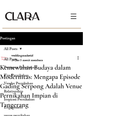
Postingan
All Posts
weddingmarketid
All Posts
14 Jan
5 menit membaca
Kemewahan Budaya dalam
Persiapan Pernikahan
Tips Pernikahan
Modernitas: Mengapa Episode
Vendor Pernikahan
Gading Serpong Adalah Venue
Relationship
Pernikahan Impian di
Inspirasi Pernikahan
Tangerang
Engagement
venue pernikahan