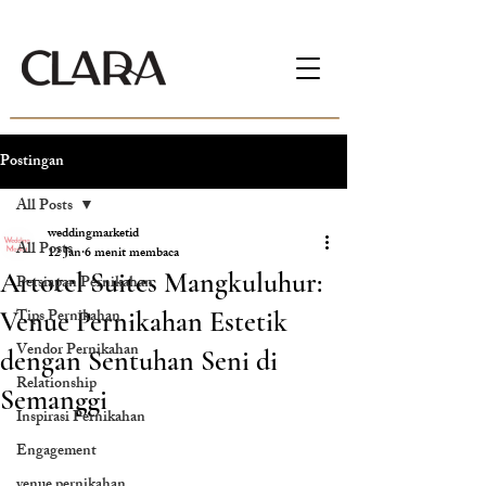
Postingan
All Posts
weddingmarketid
All Posts
12 Jan
6 menit membaca
Artotel Suites Mangkuluhur:
Persiapan Pernikahan
Tips Pernikahan
Venue Pernikahan Estetik
Vendor Pernikahan
dengan Sentuhan Seni di
Relationship
Semanggi
Inspirasi Pernikahan
Engagement
venue pernikahan