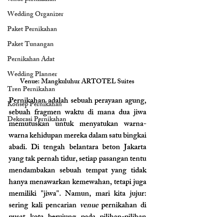
Wedding Organizer
Paket Pernikahan
Paket Tunangan
Pernikahan Adat
Wedding Planner
Venue: Mangkuluhur ARTOTEL Suites 
Tren Pernikahan
Pernikahan adalah sebuah perayaan agung, 
Konsep Pernikahan
sebuah fragmen waktu di mana dua jiwa 
Dekorasi Pernikahan
memutuskan untuk menyatukan warna-
warna kehidupan mereka dalam satu bingkai 
abadi. Di tengah belantara beton Jakarta 
yang tak pernah tidur, setiap pasangan tentu 
mendambakan sebuah tempat yang tidak 
hanya menawarkan kemewahan, tetapi juga 
memiliki "jiwa". Namun, mari kita jujur: 
sering kali pencarian 
venue
 pernikahan di 