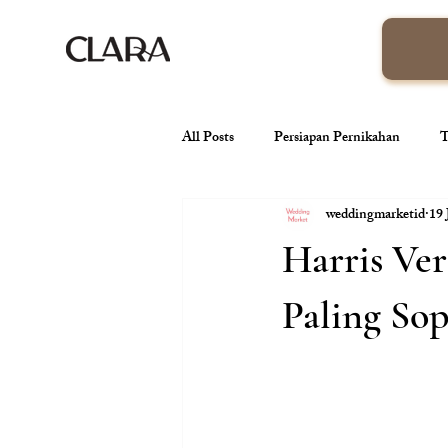
All Posts
Persiapan Pernikahan
T
weddingmarketid
19 
venue pernikahan
Wedding Orga
Harris Ve
Tren Pernikahan
Konsep Pernik
Paling Sop