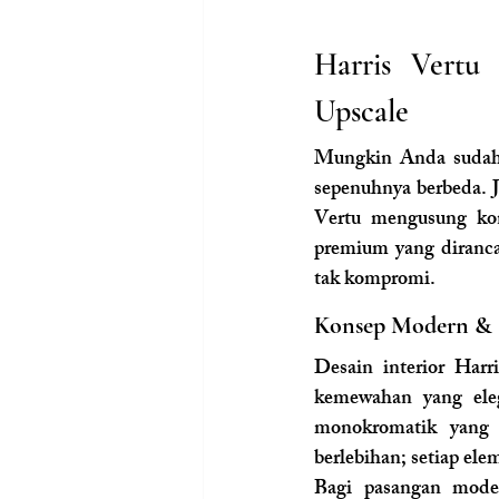
Harris Vertu 
Upscale
Mungkin Anda sudah f
sepenuhnya berbeda. J
Vertu mengusung kon
premium yang diranca
tak kompromi.
Konsep Modern & S
Desain interior Har
kemewahan yang eleg
monokromatik yang 
berlebihan; setiap el
Bagi pasangan moder