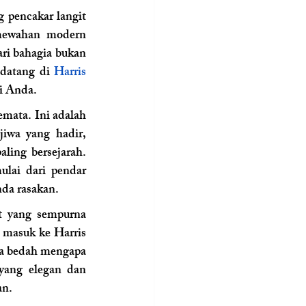
 pencakar langit 
mewahan modern 
i bahagia bukan 
datang di 
Harris 
ci Anda.
emata. Ini adalah 
iwa yang hadir, 
ing bersejarah. 
lai dari pendar 
da rasakan.
 yang sempurna 
masuk ke Harris 
ta bedah mengapa 
yang elegan dan 
an.