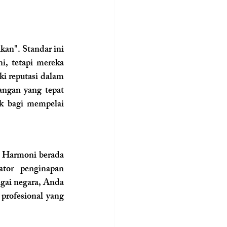
kan". Standar ini 
i, tetapi mereka 
i reputasi dalam 
angan yang tepat 
k bagi mempelai 
 Harmoni berada 
tor penginapan 
gai negara, Anda 
rofesional yang 