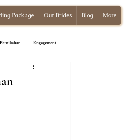
ing Package
Our Brides
Blog
More
i Pernikahan
Engagement
Wedding Planner
han