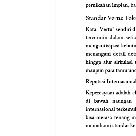
pernikahan impian, bai
Standar Vertu: Fo
Kata "Vertu" sendiri di
tercermin dalam setia
mengantisipasi kebutu
menangani detail-deta
hingga alur sirkulas
maupun para tamu un
Reputasi Internasiona
Kepercayaan adalah e
di bawah naungan Th
internasional terkemuk
bisa merasa tenang m
memahami standar ke