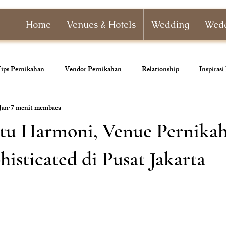
Home
Venues & Hotels
Wedding
Wedd
ips Pernikahan
Vendor Pernikahan
Relationship
Inspiras
Jan
7 menit membaca
nizer
Paket Pernikahan
Paket Tunangan
Pernikahan Adat
rtu Harmoni, Venue Pernika
ahan
Dekorasi Pernikahan
histicated di Pusat Jakarta