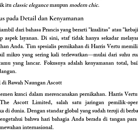
k itu 
classic elegance
 maupun 
modern chic
.
kus pada Detail dan Kenyamanan 
ambil dari bahasa Prancis yang berarti "kualitas" atau "kebaji
p aspek layanan. Di sini, staf tidak hanya sekadar melayan
han Anda. Tim spesialis pernikahan di Harris Vertu memilik
il mikro yang sering kali terlewatkan—mulai dari suhu ru
i tamu yang lancar. Fokusnya adalah kenyamanan total, bai
dangan.
l di Bawah Naungan Ascott 
lemen kunci dalam merencanakan pernikahan. Harris Vertu
e Ascott Limited, salah satu jaringan pemilik-opera
a di dunia. Dengan standar global yang sudah teruji di berba
engetahui bahwa hari bahagia Anda berada di tangan para p
mewahan internasional.