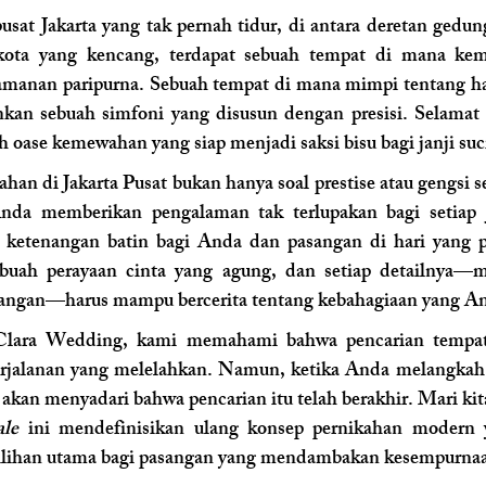
usat Jakarta yang tak pernah tidur, di antara deretan gedung
kota yang kencang, terdapat sebuah tempat di mana ke
manan paripurna. Sebuah tempat di mana mimpi tentang har
nkan sebuah simfoni yang disusun dengan presisi. Selamat 
ah oase kemewahan yang siap menjadi saksi bisu bagi janji su
ahan di Jakarta Pusat bukan hanya soal prestise atau gengsi s
nda memberikan pengalaman tak terlupakan bagi setiap j
 ketenangan batin bagi Anda dan pasangan di hari yang pal
buah perayaan cinta yang agung, dan setiap detailnya—mu
dangan—harus mampu bercerita tentang kebahagiaan yang An
 Clara Wedding, kami memahami bahwa pencarian tempat
perjalanan yang melelahkan. Namun, ketika Anda melangkah 
kan menyadari bahwa pencarian itu telah berakhir. Mari ki
ale
 ini mendefinisikan ulang konsep pernikahan modern 
ilihan utama bagi pasangan yang mendambakan kesempurna