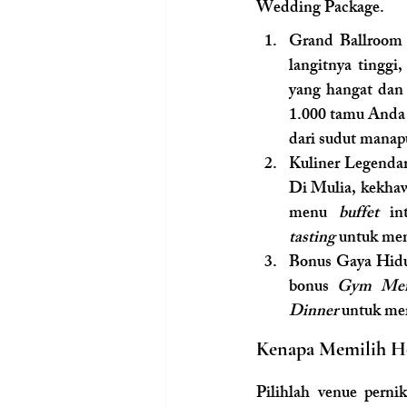
Wedding Package.
Grand Ballroom
langitnya tinggi
yang hangat dan 
1.000 tamu Anda 
dari sudut manap
Kuliner Legendar
Di Mulia, kekhawa
menu 
buffet
 in
tasting
 untuk me
Bonus Gaya Hidup
bonus 
Gym Mem
Dinner
 untuk me
Kenapa Memilih Ho
Pilihlah venue perni