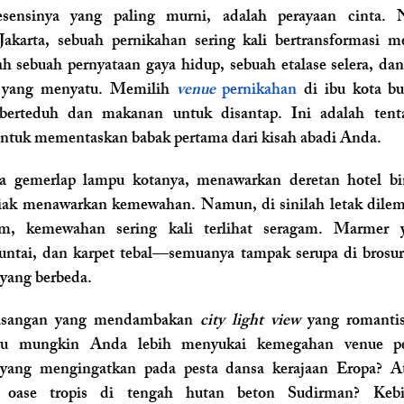
sensinya yang paling murni, adalah perayaan cinta. 
Jakarta, sebuah pernikahan sering kali bertransformasi me
ah sebuah pernyataan gaya hidup, sebuah etalase selera, dan 
a yang menyatu. Memilih 
venue
 pernikahan
 di ibu kota bu
berteduh dan makanan untuk disantap. Ini adalah ten
untuk mementaskan babak pertama dari kisah abadi Anda.
la gemerlap lampu kotanya, menawarkan deretan hotel bi
iak menawarkan kemewahan. Namun, di sinilah letak dilema
ntai, dan karpet tebal—semuanya tampak serupa di brosur. 
 yang berbeda.
asangan yang mendambakan 
city light view
 yang romantis
 yang mengingatkan pada pesta dansa kerajaan Eropa? At
 oase tropis di tengah hutan beton Sudirman? Kebi