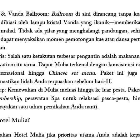
 & Vanda Ballroom: 
Ballroom
 di sini dirancang tanpa k
, dihiasi oleh lampu kristal Vanda yang ikonik—memberika
mahal. Tidak ada pilar yang menghalangi pandangan, sehi
dapat menyaksikan momen pemotongan kue atau dansa perta
un.
is: Salah satu ketakutan terbesar pengantin adalah makanan 
tiran itu sirna. Dapur Mulia terkenal dengan konsistensi ras
ternasional hingga 
Chinese set menu
. Paket ini jug
mastikan lidah Anda terpuaskan sebelum hari-H.
: Kemewahan di Mulia meluas hingga ke luar pesta. Paket
bership
, perawatan Spa untuk relaksasi pasca-pesta, hi
rayakan satu tahun pernikahan Anda nanti.
tel Mulia?
kahan Hotel Mulia jika prioritas utama Anda adalah kepas