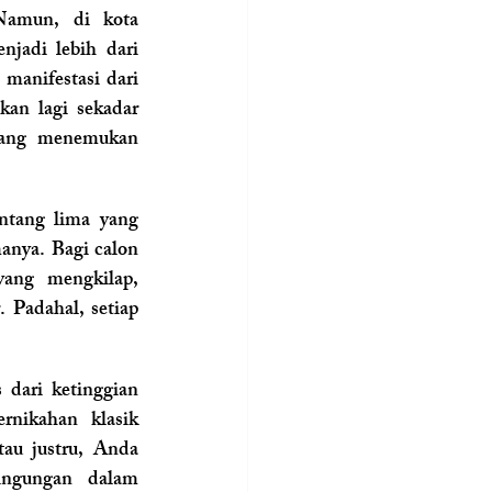
Namun, di kota 
njadi lebih dari 
manifestasi dari 
kan lagi sekadar 
tang menemukan 
ntang lima yang 
nya. Bagi calon 
pengantin yang awam, kemewahan sering kali terlihat seragam. Marmer yang mengkilap, 
Padahal, setiap 
 dari ketinggian 
pencakar langit? Atau mungkin Anda lebih menyukai kemegahan venue pernikahan klasik 
au justru, Anda 
ngungan dalam 