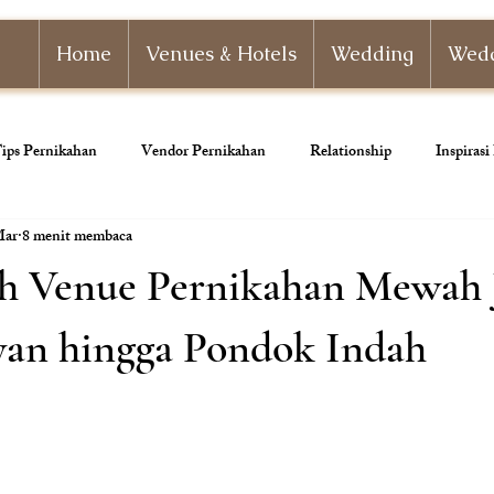
Home
Venues & Hotels
Wedding
Wedd
ips Pernikahan
Vendor Pernikahan
Relationship
Inspiras
Mar
8 menit membaca
nizer
Paket Pernikahan
Paket Tunangan
Pernikahan Adat
h Venue Pernikahan Mewah J
ahan
Dekorasi Pernikahan
yan hingga Pondok Indah