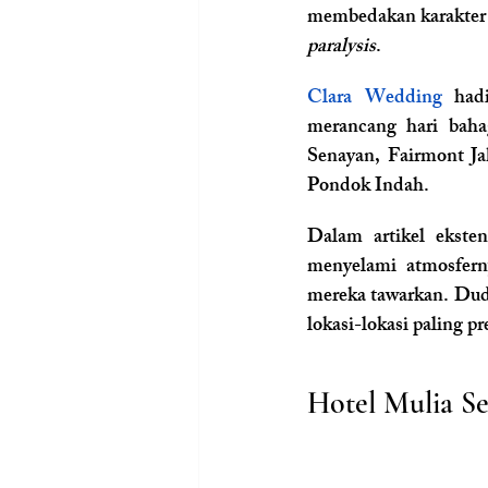
membedakan karakter u
paralysis
.
Clara Wedding
 had
merancang hari bahag
Senayan, Fairmont Jak
Pondok Indah.
Dalam artikel ekste
menyelami atmosferny
mereka tawarkan. Dudu
lokasi-lokasi paling pre
Hotel Mulia Se