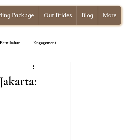
ing Package
Our Brides
Blog
More
i Pernikahan
Engagement
Wedding Planner
akarta: