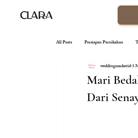
All Posts
Persiapan Pernikahan
T
weddingmarketid
3 
venue pernikahan
Wedding Orga
Mari Beda
Tren Pernikahan
Konsep Pernik
Dari Sena