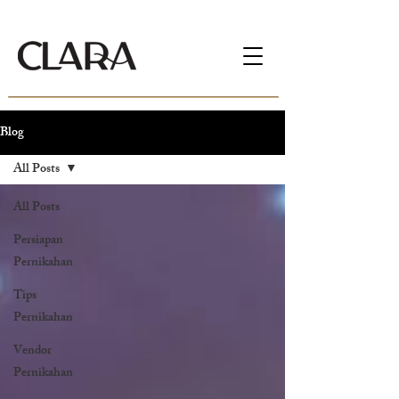
Blog
All Posts
All Posts
Persiapan
Pernikahan
Tips
Pernikahan
Vendor
Pernikahan