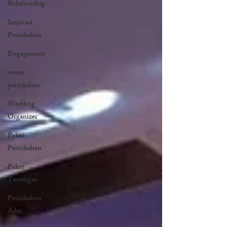
Relationship
Inspirasi
Pernikahan
Engagement
venue
pernikahan
Wedding
Organizer
Paket
Pernikahan
Paket
Tunangan
Pernikahan
Adat