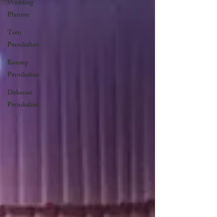
Wedding
Planner
Tren
Pernikahan
Konsep
Pernikahan
Dekorasi
Pernikahan