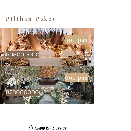
Pilihan Paket
400 pax
608000000
600 pax
828000000
Share
this venue
❤️