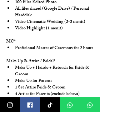
100 Files Edited Photo
All files shared (Google Drive) / Personal 
Harddisk
Video Cinematic Wedding (2-3 menit)
Video Highlight (1 menit)
MC*
Profesional Master of Ceremony for 2 hours
Make Up & Attire / Bridal*
Make Up + Hairdo + Retouch for Bride & 
Groom
Make Up for Parents
1 Set Attire Bride & Groom
4 Attier for Parents (exclude kebaya)
2 Attire & Make Up Wedding Receptionist
Entertainment*
1 Singer
2 Saxophone
1 Keyboard