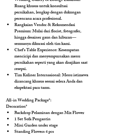
Wedding Gallery & Lounge Eksklusif: 
Ruang khusus untuk konsultasi 
pernikahan, lengkap dengan dukungan 
perencana acara profesional.
Rangkaian Vendor & Rekomendasi 
Premium: 
Mulai dari florist, fotografer, 
hingga desainer gaun dan hiburan—
semuanya dikurasi oleh tim kami.
Chef’s Table Experience: 
Kesempatan 
mencicipi dan menyempurnakan menu 
pernikahan seperti yang akan disajikan saat 
resepsi.
Tim Kuliner Internasional: 
Menu istimewa 
dirancang khusus sesuai selera Anda dan 
ekspektasi para tamu.
All-in Wedding Package*:
Decoration*
Backdrop Pelaminan dengan Mix Flower
1 Set Sofa Pengantin
Mini Garden under stage
Standing Flowers 4 pcs