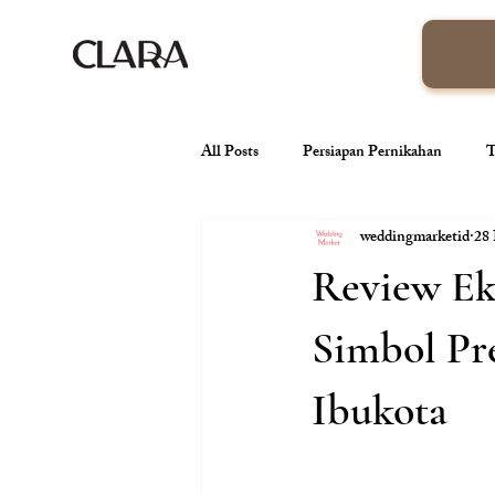
All Posts
Persiapan Pernikahan
T
weddingmarketid
28
venue pernikahan
Wedding Orga
Review Ek
Tren Pernikahan
Konsep Pernik
Simbol Pre
Ibukota