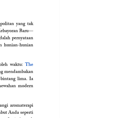
politan yang tak 
 Kebayoran Baru—
dalah pernyataan 
n hunian-hunian 
oleh waktu: 
The 
ang mendambakan 
intang lima. Ia 
mewahan modern 
ngi aromaterapi 
but Anda seperti 