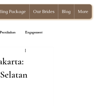
ing Package
Our Brides
Blog
More
i Pernikahan
Engagement
Wedding Planner
karta:
Selatan