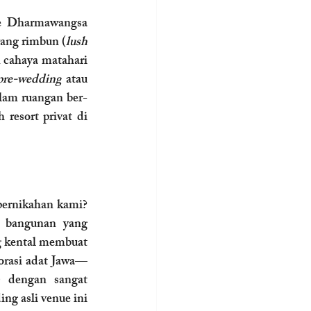
he Dharmawangsa 
yang rimbun (
lush 
cahaya matahari 
pre-wedding
 atau 
alam ruangan ber-
esort privat di 
ernikahan kami? 
 bangunan yang 
g kental membuat 
korasi adat Jawa—
) dengan sangat 
g asli venue ini 