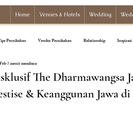
Home
Venues & Hotels
Wedding
Wedd
ips Pernikahan
Vendor Pernikahan
Relationship
Inspiras
 Feb
7 menit membaca
nizer
Paket Pernikahan
Paket Tunangan
Pernikahan Adat
sklusif The Dharmawangsa Ja
ahan
Dekorasi Pernikahan
stise & Keanggunan Jawa di 