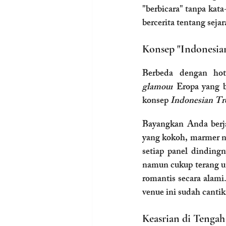
"berbicara" tanpa kat
bercerita tentang seja
Konsep "Indonesia
glamour
 Eropa yang b
konsep 
Indonesian Tr
Bayangkan Anda berjal
yang kokoh, marmer nus
setiap panel dinding
namun cukup terang u
romantis secara alam
venue ini sudah cantik
Keasrian di Tengah