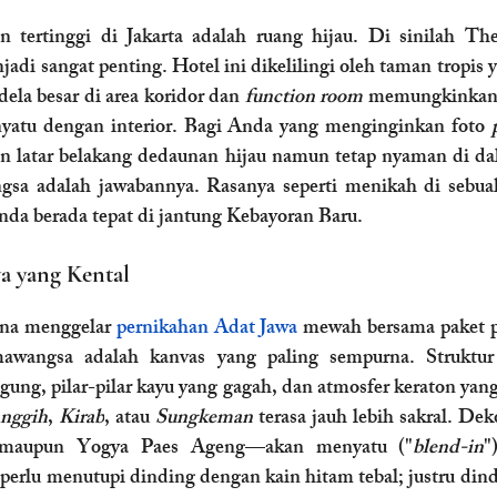
 tertinggi di Jakarta adalah ruang hijau. Di sinilah T
jadi sangat penting. Hotel ini dikelilingi oleh taman tropis 
dela besar di area koridor dan 
function room
 memungkinkan 
atu dengan interior. Bagi Anda yang menginginkan foto 
an latar belakang dedaunan hijau namun tetap nyaman di d
 adalah jawabannya. Rasanya seperti menikah di sebuah r
nda berada tepat di jantung Kebayoran Baru.
a yang Kental
na menggelar 
pernikahan Adat Jawa
 mewah bersama paket p
awangsa adalah kanvas yang paling sempurna. Struktur
ung, pilar-pilar kayu yang gagah, dan atmosfer keraton yan
nggih
, 
Kirab
, atau 
Sungkeman
 terasa jauh lebih sakral. De
i maupun Yogya Paes Ageng—akan menyatu ("
blend-in
"
erlu menutupi dinding dengan kain hitam tebal; justru dindin