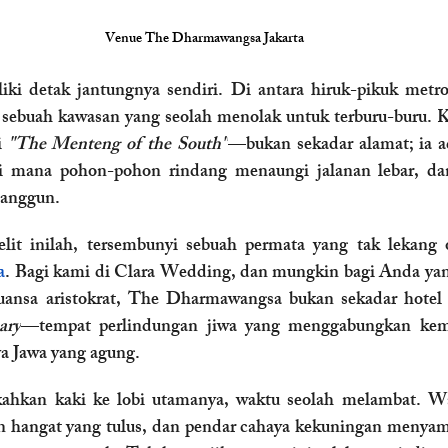
Venue The Dharmawangsa Jakarta
iki detak jantungnya sendiri. Di antara hiruk-pikuk metro
at sebuah kawasan yang seolah menolak untuk terburu-buru.
i 
"The Menteng of the South"
—bukan sekadar alamat; ia a
di mana pohon-pohon rindang menaungi jalanan lebar, da
 anggun.
lit inilah, tersembunyi sebuah permata yang tak lekang 
a
. Bagi kami di Clara Wedding, dan mungkin bagi Anda y
ansa aristokrat, The Dharmawangsa bukan sekadar hotel b
ary
—tempat perlindungan jiwa yang menggabungkan ke
a Jawa yang agung. 
ahkan kaki ke lobi utamanya, waktu seolah melambat. Wa
an hangat yang tulus, dan pendar cahaya kekuningan menyam