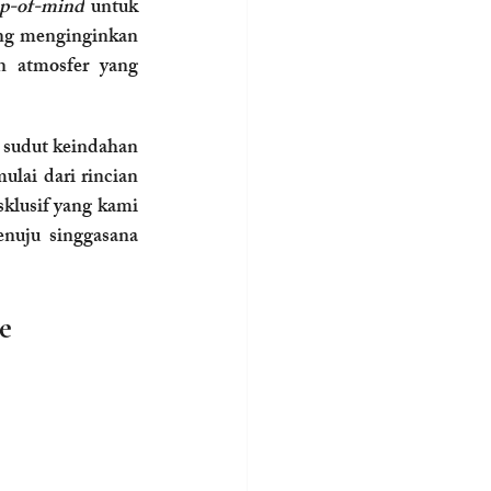
op-of-mind
 untuk 
ang menginginkan 
 atmosfer yang 
 sudut keindahan 
ai dari rincian 
sklusif yang kami 
nuju singgasana 
e