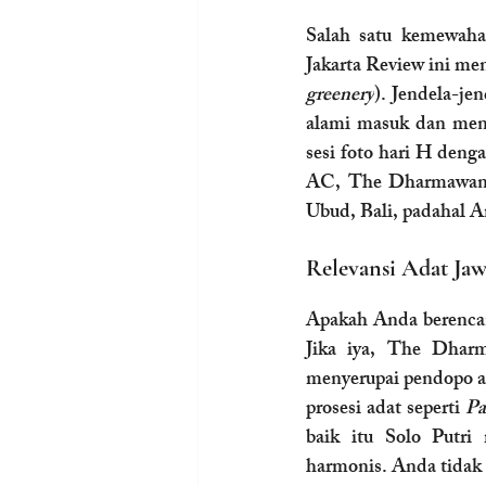
Salah satu kemewahan
Jakarta Review ini men
greenery
). Jendela-jen
alami masuk dan meny
sesi foto hari H deng
AC, The Dharmawangsa
Ubud, Bali, padahal A
Relevansi Adat Jaw
Apakah Anda berenca
Jika iya, The Dharm
menyerupai pendopo ag
prosesi adat seperti 
Pa
baik itu Solo Putr
harmonis. Anda tidak p