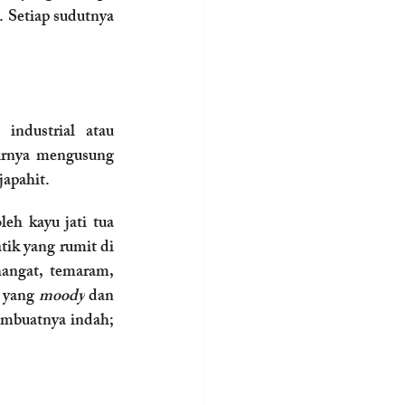
 Setiap sudutnya 
Berbeda dengan hotel-hotel baru yang berlomba dengan desain minimalis industrial atau 
urnya mengusung 
japahit.
eh kayu jati tua 
ik yang rumit di 
hangat, temaram, 
 yang 
moody
 dan 
mbuatnya indah; 