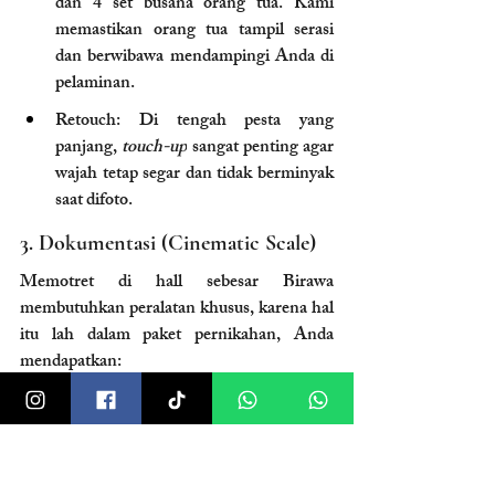
dan 4 set busana orang tua. Kami 
memastikan orang tua tampil serasi 
dan berwibawa mendampingi Anda di 
pelaminan.
Retouch: Di tengah pesta yang 
panjang, 
touch-up
 sangat penting agar 
wajah tetap segar dan tidak berminyak 
saat difoto.
3. Dokumentasi (Cinematic Scale)
Memotret di hall sebesar Birawa 
membutuhkan peralatan khusus, karena hal 
itu lah dalam paket pernikahan, Anda 
mendapatkan:
Wide Lens & Lighting: Fotografer 
kami menggunakan lensa lebar (
wide 
lens
) untuk menangkap kemegahan 
arsitektur gedung, namun tetap bisa 