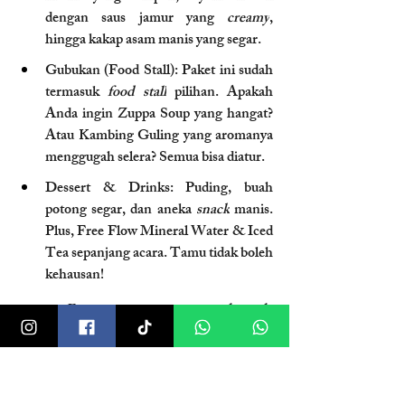
dengan saus jamur yang 
creamy
, 
hingga kakap asam manis yang segar.
Gubukan (Food Stall): Paket ini sudah 
termasuk 
food stall
 pilihan. Apakah 
Anda ingin Zuppa Soup yang hangat? 
Atau Kambing Guling yang aromanya 
menggugah selera? Semua bisa diatur.
Dessert & Drinks: Puding, buah 
potong segar, dan aneka 
snack
 manis. 
Plus, Free Flow Mineral Water & Iced 
Tea sepanjang acara. Tamu tidak boleh 
kehausan!
3. Entertainment: Akustik 
Sempurna
Formasi musik kami adalah 1 Singer + 2 
Saxophone + 1 Keyboard. Kenapa 