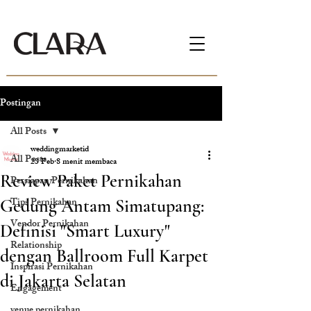
Postingan
All Posts
weddingmarketid
All Posts
23 Feb
8 menit membaca
Review Paket Pernikahan
Persiapan Pernikahan
Tips Pernikahan
Gedung Antam Simatupang:
Vendor Pernikahan
Definisi "Smart Luxury"
Relationship
dengan Ballroom Full Karpet
Inspirasi Pernikahan
di Jakarta Selatan
Engagement
venue pernikahan