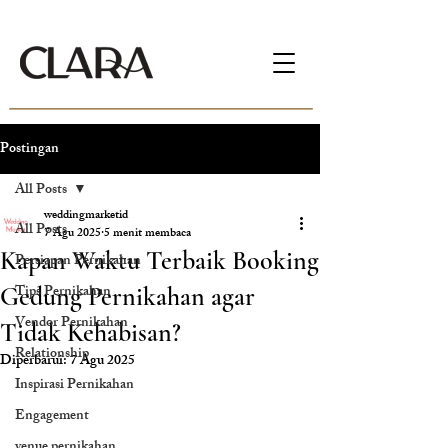
Postingan
All Posts
weddingmarketid
All Posts
7 Agu 2025
5 menit membaca
Kapan Waktu Terbaik Booking
Persiapan Pernikahan
Tips Pernikahan
Gedung Pernikahan agar
Vendor Pernikahan
Tidak Kehabisan?
Relationship
Diperbarui:
7 Agu 2025
Inspirasi Pernikahan
Engagement
venue pernikahan