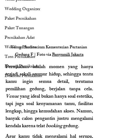
Wedding Organizer
Paket Pernikahan
Paket Tunangan
Pernikahan Adat
Wedding Planner
Venue: Auditorium Kementerian Pertanian 
Gedung F | Foto via 
Banyumili Jakarta
Tren Pernikahan
Konsep Pernikahan
Pernikahan adalah momen yang hanya 
terjadi sekali seumur hidup, sehingga tentu 
Dekorasi Pernikahan
kamu ingin semua detail, terutama 
pemilihan gedung, berjalan tanpa cela
. 
Venue 
yang ideal bukan hanya soal estetika, 
tapi juga soal kenyamanan tamu, fasilitas 
lengkap, hingga kemudahan akses. Namun, 
banyak calon pengantin justru mengalami 
kendala karena telat
 booking
 gedung.
Agar kamu tidak mengalami hal serupa, 