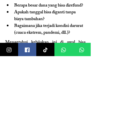
Berapa besar dana yang bisa direfund?
Apakah tanggal bisa diganti tanpa 
biaya tambahan?
Bagaimana jika terjadi kondisi darurat 
(cuaca ekstrem, pandemi, dll.)?
Mengetahui kebijakan ini di awal bisa 
mencegah kerugian finansial dan stres 
emosional di kemudian hari.
Tip: Kami sangat transparan dengan klien 
dan selalu mencantumkan seluruh 
ketentuan kontrak secara tertulis. 
Konsultasikan semua detail sebelum kamu 
menandatangani perjanjian.
Rangkuman: Waktu Ideal 
Booking Gedung Pernikahan