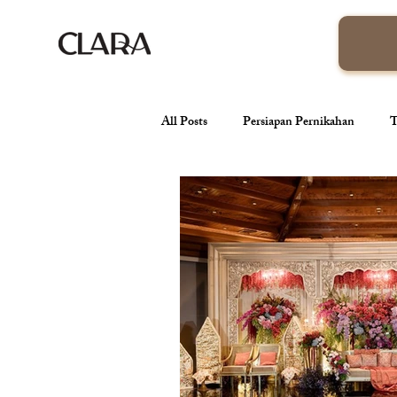
All Posts
Persiapan Pernikahan
T
venue pernikahan
Wedding Orga
Tren Pernikahan
Konsep Pernik