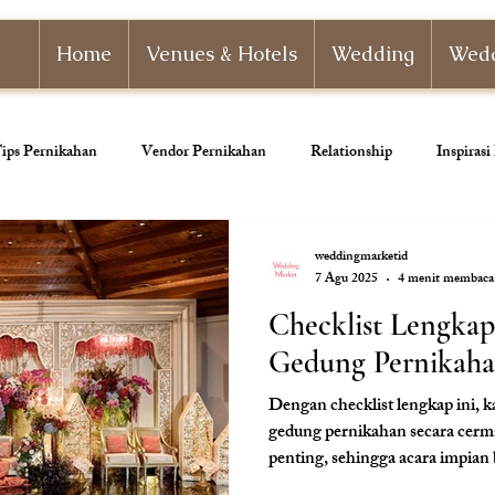
Home
Venues & Hotels
Wedding
Wedd
ips Pernikahan
Vendor Pernikahan
Relationship
Inspiras
nizer
Paket Pernikahan
Paket Tunangan
Pernikahan Adat
weddingmarketid
7 Agu 2025
4 menit membaca
Checklist Lengka
ahan
Dekorasi Pernikahan
Gedung Pernikah
Dengan checklist lengkap ini,
gedung pernikahan secara cerma
penting, sehingga acara impian 
makna.