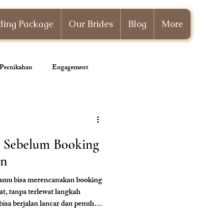
ing Package
Our Brides
Blog
More
i Pernikahan
Engagement
Wedding Planner
p Sebelum Booking
an
 kamu bisa merencanakan booking
t, tanpa terlewat langkah
bisa berjalan lancar dan penuh