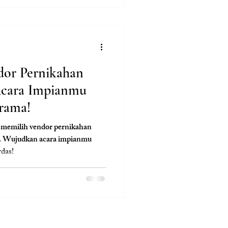
dor Pernikahan
 Acara Impianmu
rama!
 memilih vendor pernikahan
ya. Wujudkan acara impianmu
rdas!
Contact Us