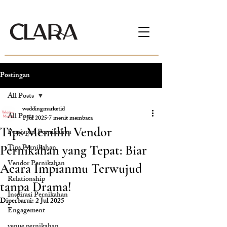
Postingan
All Posts
weddingmarketid
All Posts
1 Jul 2025
7 menit membaca
Tips Memilih Vendor
Persiapan Pernikahan
Tips Pernikahan
Pernikahan yang Tepat: Biar
Vendor Pernikahan
Acara Impianmu Terwujud
Relationship
tanpa Drama!
Inspirasi Pernikahan
Diperbarui:
2 Jul 2025
Engagement
venue pernikahan