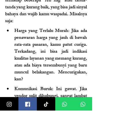
terhadap beberapa "
red flag
" atau tanda-
tanda yang kurang baik, yang bisa jadi sinyal 
bahaya dan wajib kamu waspadai. Misalnya 
saja:
Harga yang Terlalu Murah
: Jika ada 
penawaran harga yang jauh di bawah 
rata-rata pasaran, kamu patut curiga. 
Terkadang, ini bisa jadi indikasi 
kualitas layanan yang memang kurang, 
atau ada biaya tersembunyi yang baru 
muncul belakangan. Mencurigakan, 
kan?
Komunikasi Buruk:
 Ini gawat. Jika 
vendor sulit dihubungi, sangat lambat 
dalam membalas pesan, atau bahkan 
tidak responsif sama sekali, ini bisa jadi 
masalah besar—bahkan bencana—di 
kemudian hari. Pernikahan itu butuh 