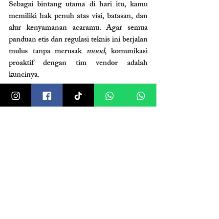
Sebagai bintang utama di hari itu, kamu 
memiliki hak penuh atas visi, batasan, dan 
alur kenyamanan acaramu. Agar semua 
panduan etis dan regulasi teknis ini berjalan 
mulus tanpa merusak 
mood
, komunikasi 
proaktif dengan tim vendor adalah 
kuncinya.
Di sinilah peran penting dari sebuah 
manajemen pernikahan yang solid. Jika 
kamu mempercayakan pengelolaan acaramu 
pada perencana pernikahan profesional—
katakanlah sekaliber 
Clara Wedding 
yang 
telah teruji asam garamnya dalam 
mengorkestrasi ribuan detail 
event
—urusan 
birokrasi dan etika semacam ini umumnya 
akan dikawal dengan sangat rapi. Tim 
organizer
 yang cakap akan menjadi 
jembatan penengah antara keinginan 