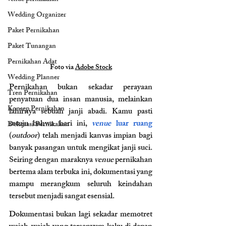
Wedding Organizer
Paket Pernikahan
Paket Tunangan
Pernikahan Adat
Foto via 
Adobe Stock
Wedding Planner
Pernikahan bukan sekadar perayaan 
Tren Pernikahan
penyatuan dua insan manusia, melainkan 
Konsep Pernikahan
lahirnya sebuah janji abadi. Kamu pasti 
setuju bahwa hari ini, 
venue
 luar ruang
Dekorasi Pernikahan
(
outdoor
) telah menjadi kanvas impian bagi 
banyak pasangan untuk mengikat janji suci. 
Seiring dengan maraknya 
venue
 pernikahan 
bertema alam terbuka ini, dokumentasi yang 
mampu merangkum seluruh keindahan 
tersebut menjadi sangat esensial. 
Dokumentasi bukan lagi sekadar memotret 