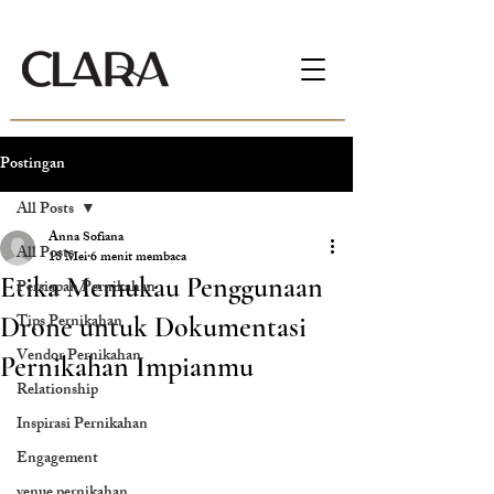
Postingan
All Posts
Anna Sofiana
All Posts
18 Mei
6 menit membaca
Etika Memukau Penggunaan
Persiapan Pernikahan
Tips Pernikahan
Drone untuk Dokumentasi
Vendor Pernikahan
Pernikahan Impianmu
Relationship
Inspirasi Pernikahan
Engagement
venue pernikahan