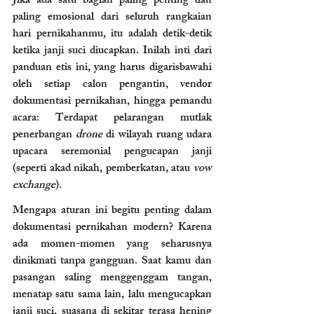
Jika ada satu bagian paling penting dan 
paling emosional dari seluruh rangkaian 
hari pernikahanmu, itu adalah detik-detik 
ketika janji suci diucapkan. Inilah inti dari 
panduan etis ini, yang harus digarisbawahi 
oleh setiap calon pengantin, vendor 
dokumentasi pernikahan, hingga pemandu 
acara: Terdapat pelarangan mutlak 
penerbangan 
drone 
di wilayah ruang udara 
upacara seremonial pengucapan janji 
(seperti akad nikah, pemberkatan, atau 
vow 
exchange
).
Mengapa aturan ini begitu penting dalam 
dokumentasi pernikahan modern? Karena 
ada momen-momen yang seharusnya 
dinikmati tanpa gangguan. Saat kamu dan 
pasangan saling menggenggam tangan, 
menatap satu sama lain, lalu mengucapkan 
janji suci, suasana di sekitar terasa hening 