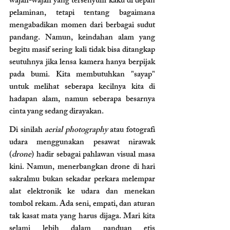
wajah-wajah yang tersenyum kaku di depan 
pelaminan, tetapi tentang bagaimana 
mengabadikan momen dari berbagai sudut 
pandang. Namun, keindahan alam yang 
begitu masif sering kali tidak bisa ditangkap 
seutuhnya jika lensa kamera hanya berpijak 
pada bumi. Kita membutuhkan "sayap" 
untuk melihat seberapa kecilnya kita di 
hadapan alam, namun seberapa besarnya 
cinta yang sedang dirayakan.
Di sinilah 
aerial photography
 atau fotografi 
udara menggunakan pesawat nirawak 
(
drone
) hadir sebagai pahlawan visual masa 
kini. Namun, menerbangkan drone di hari 
sakralmu bukan sekadar perkara melempar 
alat elektronik ke udara dan menekan 
tombol rekam. Ada seni, empati, dan aturan 
tak kasat mata yang harus dijaga. Mari kita 
selami lebih dalam panduan etis 