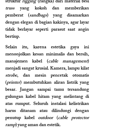
struktur 
rigging
 (rangka) dari material besi 
truss
 yang kokoh dan memberikan 
pemberat (
sandbags
) yang disamarkan 
dengan elegan di bagian kakinya, agar layar 
tidak berlayar seperti parasut saat angin 
bertiup.
Selain itu, karena estetika gaya ini 
menonjolkan kesan minimalis dan bersih, 
manajemen kabel (
cable management
) 
menjadi sangat krusial. Kamera, lampu kilat 
strobe
, dan mesin pencetak otomatis 
(
printer
) membutuhkan aliran listrik yang 
besar. Jangan sampai tamu tersandung 
gulungan kabel hitam yang melintang di 
atas rumput. Seluruh instalasi kelistrikan 
harus ditanam atau dilindungi dengan 
penutup kabel 
outdoor
 (
cable protector 
ramp
) yang aman dan estetik.