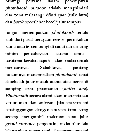
Strategi pertama dalam penempatan 
photobooth outdoor
 adalah menghindari 
dua zona terlarang: 
blind spot
 (titik buta) 
dan 
bottleneck
 (leher botol/jalur sempit).
Jangan menempatkan 
photobooth
 terlalu 
jauh dari pusat perayaan resepsi pernikahan 
kamu atau tersembunyi di sudut taman yang 
minim pencahayaan, karena tamu—
terutama kerabat sepuh—akan malas untuk 
mencarinya. Sebaliknya, pantang 
hukumnya menempatkan 
photobooth
 tepat 
di sebelah jalur masuk utama atau persis di 
samping area prasmanan (
buffet line
). 
Photobooth
 secara alami akan menciptakan 
kerumunan dan antrean. Jika antrean ini 
bersinggungan dengan antrean tamu yang 
sedang mengambil makanan atau jalur 
grand entrance
 pengantin, maka alur lalu 