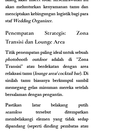
lalang akan macet total. Kesemrawutan ini 
akan melunturkan kenyamanan tamu dan 
menciptakan kebingungan logistik bagi para 
staf 
Wedding Organizer
.
Penempatan Strategis: Zona 
Transisi dan Lounge Area
Titik penempatan paling ideal untuk sebuah 
photobooth outdoor
 adalah di "Zona 
Transisi" atau berdekatan dengan area 
relaksasi tamu (
lounge area
/
cocktail bar
). Di 
sinilah tamu biasanya berkumpul sambil 
memegang gelas minuman mereka setelah 
bersalaman dengan pengantin.
Pastikan latar belakang putih 
seamless
 tersebut ditempatkan 
membelakangi elemen yang tidak sedap 
dipandang (seperti dinding pembatas atau 