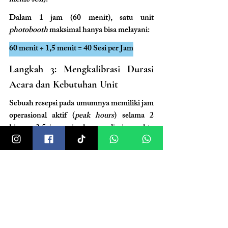
menit/sesi).
Dalam 1 jam (60 menit), satu unit 
photobooth
 maksimal hanya bisa melayani:
60 menit ÷ 1,5 menit = 40 Sesi per Jam
Langkah 3: Mengkalibrasi Durasi 
Acara dan Kebutuhan Unit
Sebuah resepsi pada umumnya memiliki jam 
operasional aktif (
peak hours
) selama 2 
hingga 2,5 jam saja, karena di sisa waktu 
acara, tamu akan fokus pada prosesi 
pemotongan kue, ramah tamah, dan 
bersantap.
Jika vendor beroperasi efektif selama 2 jam, 
maka satu unit booth hanya mampu 
melayani:
2 jam × 40 Sesi = 80 Sesi Total