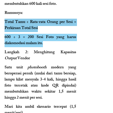
membutuhkan 600 kali sesi foto.
Rumusnya:
Total Tamu ÷ Rata-rata Orang per Sesi = 
Perkiraan Total Sesi
600 ÷ 3 = 200 Sesi Foto yang harus 
diakomodasi malam itu.
Langkah 2: Menghitung Kapasitas 
Output
 Vendor
Satu unit 
photobooth
 modern yang 
beroperasi penuh (mulai dari tamu bersiap, 
lampu kilat menyala 3-4 kali, hingga hasil 
foto tercetak atau kode QR dipindai) 
membutuhkan waktu sekitar 1,5 menit 
hingga 2 menit per sesi.
Mari kita ambil skenario tercepat (1,5 