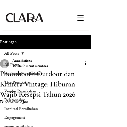
Postingan
All Posts
Anna Sofiana
All Posts
15 Mei
7 menit membaca
Photobooth Outdoor dan
Persiapan Pernikahan
Tips Pernikahan
Kamera Vintage: Hiburan
Vendor Pernikahan
Wajib Resepsi Tahun 2026
Relationship
Diperbarui:
2 Jun
Inspirasi Pernikahan
Engagement
venue pernikahan