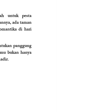
ah untuk pesta 
annya, ada taman 
omantika di hari 
ntukan panggung 
amu bukan hanya 
adir.
!