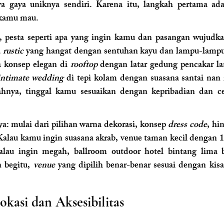
a gaya uniknya sendiri. Karena itu, langkah pertama ad
 kamu mau. 
 pesta seperti apa yang ingin kamu dan pasangan wujudk
 
rustic
 yang hangat dengan sentuhan kayu dan lampu-lampu 
a konsep elegan di
 rooftop
 dengan latar gedung pencakar lan
intimate wedding
 di tepi kolam dengan suasana santai nan
ahnya, tinggal kamu sesuaikan dengan kepribadian dan ceri
ya: mulai dari pilihan warna dekorasi, konsep 
dress code
, hi
alau kamu ingin suasana akrab, venue taman kecil dengan 10
kalau ingin megah, ballroom outdoor hotel bintang lima
 begitu, 
venue 
yang dipilih benar-benar sesuai dengan kisa
okasi dan Aksesibilitas