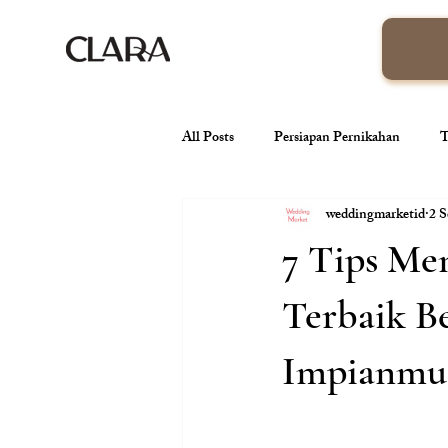
All Posts
Persiapan Pernikahan
T
weddingmarketid
2 S
venue pernikahan
Wedding Orga
7 Tips Me
Tren Pernikahan
Konsep Pernik
Terbaik B
Impianmu