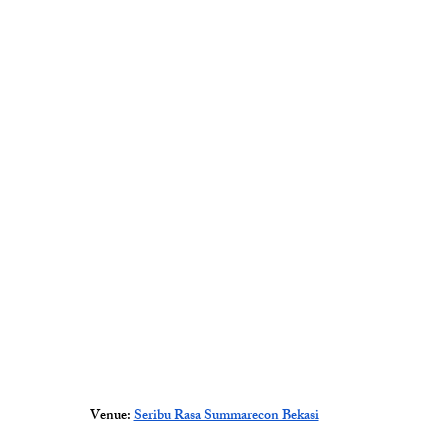
Venue: 
Seribu Rasa Summarecon Bekasi