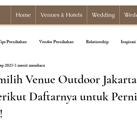
Home
Venues & Hotels
Wedding
Wedd
ips Pernikahan
Vendor Pernikahan
Relationship
Inspiras
ep 2025
5 menit membaca
nizer
Paket Pernikahan
Paket Tunangan
Pernikahan Adat
milih Venue Outdoor Jakarta
ahan
Dekorasi Pernikahan
erikut Daftarnya untuk Pern
!