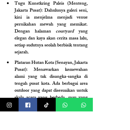
Tugu Kunstkring Paleis (Menteng, 
Jakarta Pusat)
: Dahulunya galeri seni, 
kini ia menjelma menjadi venue 
pernikahan mewah yang memikat. 
Dengan halaman 
courtyard 
yang 
elegan dan kaya akan cerita masa lalu, 
setiap sudutnya seolah berbisik tentang 
sejarah.
Plataran Hutan Kota (Senayan, Jakarta 
Pusat)
: Menawarkan kemewahan 
alami yang tak disangka-sangka di 
tengah pusat kota. Ada berbagai area 
outdoor yang dapat disesuaikan untuk 
skala acara yang berbeda, mau yang 
intim atau besar, bisa semua!
Pinggiran Jakarta: Ketenangan dan 
Kapasitas Lebih, Tetap Terjangkau