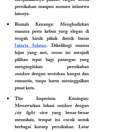
menjadikannya pilihan elegan untuk 
pernikahan maupun momen istimewa 
lainnya.
Rumah Kenanga
: Menghadirkan 
suasana pesta kebun yang elegan di 
tengah hiruk pikuk distrik bisnis 
Jakarta Selatan
. Dikelilingi nuansa 
hijau yang asri, 
venue
 ini menjadi 
pilihan tepat bagi pasangan yang 
menginginkan pernikahan 
outdoor
 dengan sentuhan hangat dan 
romantis, tanpa harus meninggalkan 
pusat kota.
The Imperium Kuningan
: 
Menawarkan lokasi 
outdoor 
dengan 
city light view
 yang benar-benar 
memukau, tempat ini cocok untuk 
berbagai konsep pernikahan. Latar 