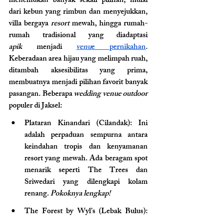
menemukan banyak sekali pilihan, mulai 
dari kebun yang rimbun dan menyejukkan, 
villa bergaya
 resort 
mewah, hingga rumah-
rumah tradisional yang diadaptasi 
apik
 menjadi 
venu
e pernikahan
. 
Keberadaan area hijau yang melimpah ruah, 
ditambah aksesibilitas yang prima, 
membuatnya menjadi pilihan favorit banyak 
pasangan. Beberapa 
wedding venue outdoor 
populer di Jaksel: 
Plataran Kinandari (Cilandak)
: Ini 
adalah perpaduan sempurna antara 
keindahan tropis dan kenyamanan 
resort yang mewah. Ada beragam spot 
menarik seperti The Trees dan 
Sriwedari yang dilengkapi kolam 
renang. 
Pokoknya lengkap!
The Forest by Wyl’s (Lebak Bulus)
: 