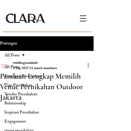
Postingan
All Posts
weddingmarketid
All Posts
2 Sep 2025
11 menit membaca
Panduan Lengkap Memilih
Persiapan Pernikahan
Tips Pernikahan
Venue Pernikahan Outdoor
Vendor Pernikahan
Jakarta
Relationship
Inspirasi Pernikahan
Engagement
venue pernikahan