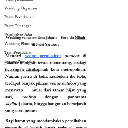
Wedding Organizer
Paket Pernikahan
Paket Tunangan
Pernikahan Adat
Wedding venue outdoor Jakarta | Foto via 
Nikah 
Wedding Planner
di Balai Sarwono
Tren Pernikahan
Mencari 
venue
 pernikahan
 outdoor
 di 
Konsep Pernikahan
Jakarta mungkin terasa menantang, apalagi 
di tengah hiruk-pikuk kota metropolitan. 
Dekorasi Pernikahan
Namun justru di balik kesibukan ibu kota, 
terdapat banyak pilihan 
venue outdoor
 yang 
menawan — mulai dari taman hijau yang 
asri, 
rooftop
 dengan panorama 
skyline
 Jakarta, hingga bangunan bersejarah 
yang sarat pesona. 
Bagi kamu yang mendambakan pernikahan 