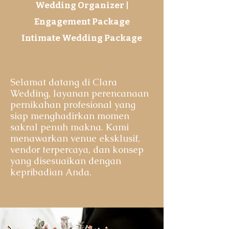
Wedding Organizer |
Engagement Package
Intimate Wedding Package
Selamat datang di Clara
Wedding, layanan perencanaan
pernikahan profesional yang
siap menghadirkan momen
sakral penuh makna. Kami
menawarkan venue eksklusif,
vendor terpercaya, dan konsep
yang disesuaikan dengan
kepribadian Anda.