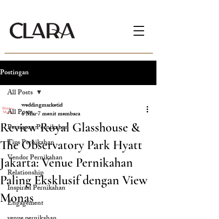
Postingan
All Posts
weddingmarketid
All Posts
6 Mar
7 menit membaca
Review Royal Glasshouse &
Persiapan Pernikahan
Tips Pernikahan
The Observatory Park Hyatt
Vendor Pernikahan
Jakarta: Venue Pernikahan
Relationship
Paling Eksklusif dengan View
Inspirasi Pernikahan
Monas
Engagement
venue pernikahan