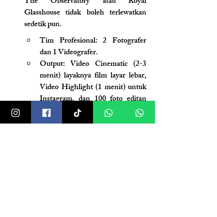
The Observatory atau Royal 
Glasshouse tidak boleh terlewatkan 
sedetik pun.
Tim Profesional: 2 Fotografer 
dan 1 Videografer.
Output: Video Cinematic (2-3 
menit) layaknya film layar lebar, 
Video Highlight (1 menit) untuk 
Instagram, dan 100 foto editan 
terbaik (seluruh file mentah 
diserahkan via Google 
Drive/HDD).
Wedding Organizer (WO) Full 
Service. Ketenangan pikiran adalah 
kemewahan tertinggi.
Persiapan: Kami mendampingi 
Anda 3-6 bulan sebelumnya. 
Mengurus vendor, 
rundown
, 