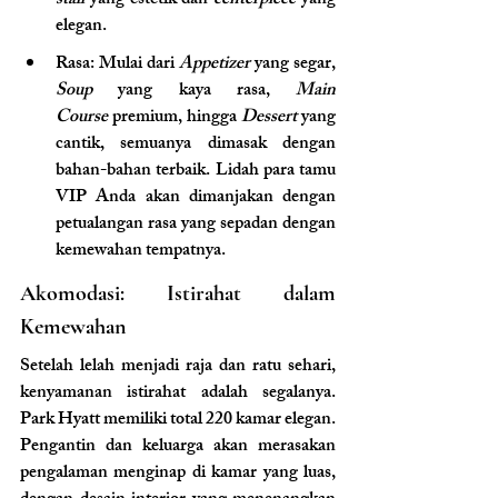
stall
 yang estetik dan 
centerpiece
 yang 
elegan.
Rasa: Mulai dari 
Appetizer
 yang segar, 
Soup
 yang kaya rasa, 
Main 
Course
 premium, hingga 
Dessert
 yang 
cantik, semuanya dimasak dengan 
bahan-bahan terbaik. Lidah para tamu 
VIP Anda akan dimanjakan dengan 
petualangan rasa yang sepadan dengan 
kemewahan tempatnya.
Akomodasi: Istirahat dalam 
Kemewahan
Setelah lelah menjadi raja dan ratu sehari, 
kenyamanan istirahat adalah segalanya. 
Park Hyatt memiliki total 220 kamar elegan. 
Pengantin dan keluarga akan merasakan 
pengalaman menginap di kamar yang luas, 