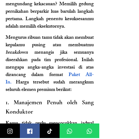
mengundang kekacauan? Memilih gedung 
pernikahan berparkir luas barulah langkah 
pertama. Langkah penentu kesuksesanmu 
adalah memilih eksekutornya.
Mengurus ribuan tamu tidak akan membuat 
kepalamu pusing atau membuatmu 
breakdown
 menangis jika semuanya 
diserahkan pada tim profesional. Inilah 
mengapa angka-angka investasi di atas 
dirancang dalam format
 Paket All-
In.
 Harga tersebut sudah merangkum 
seluruh elemen premium berikut:
1. Manajemen Penuh oleh Sang 
Konduktor
Kamu tidak perlu mencocokkan jadwal 
vendor yang melelahkan. Tim 
Wedding 
Planner
 kami akan melakukan persiapan 