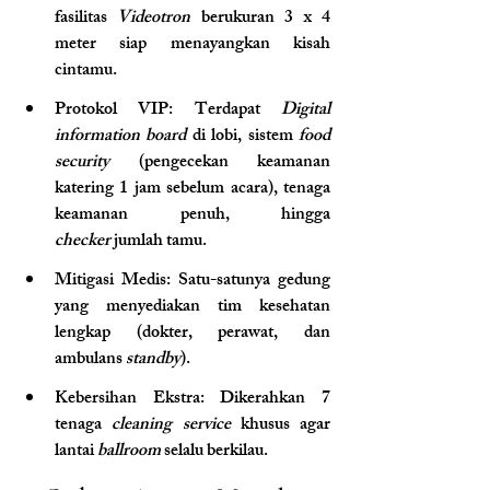
fasilitas 
Videotron
 berukuran 3 x 4 
meter siap menayangkan kisah 
cintamu.
Protokol VIP: Terdapat 
Digital 
information board
 di lobi, sistem 
food 
security
 (pengecekan keamanan 
katering 1 jam sebelum acara), tenaga 
keamanan penuh, hingga 
checker
 jumlah tamu.
Mitigasi Medis: Satu-satunya gedung 
yang menyediakan tim kesehatan 
lengkap (dokter, perawat, dan 
ambulans 
standby
).
Kebersihan Ekstra: Dikerahkan 7 
tenaga 
cleaning service
 khusus agar 
lantai 
ballroom
 selalu berkilau.