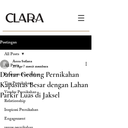
Postingan
All Posts
Anna Sofiana
All Posts
25 Apr
7 menit membaca
Daftar Gedung Pernikahan
Persiapan Pernikahan
Tips Pernikahan
Kapasitas Besar dengan Lahan
Vendor Pernikahan
Parkir Luas di Jaksel
Relationship
Inspirasi Pernikahan
Engagement
venue pernikahan