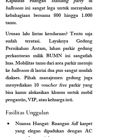
Kapasitas ruangan 
standing party
 di 
ballroom
 ini sangat lega untuk merayakan 
kebahagiaan bersama 800 hingga 1.000 
tamu.
Urusan lalu lintas kendaraan? Tentu saja 
sudah teratasi. Layaknya Gedung 
Pernikahan Antam, lahan parkir gedung 
perkantoran milik BUMN ini sangatlah 
luas. Mobilitas tamu dari area parkir menuju 
ke 
ballroom
 di lantai dua pun sangat mudah 
diakses. Pihak manajemen gedung juga 
menyediakan 10 
voucher free
 parkir yang 
bisa kamu alokasikan khusus untuk mobil 
pengantin, VIP, atau keluarga inti.
Fasilitas Unggulan
Nuansa Hangat: Ruangan 
full
 karpet 
yang elegan dipadukan dengan AC 