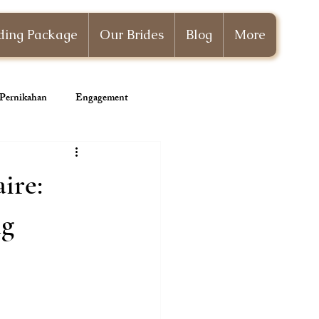
ing Package
Our Brides
Blog
More
i Pernikahan
Engagement
Wedding Planner
ire:
ng