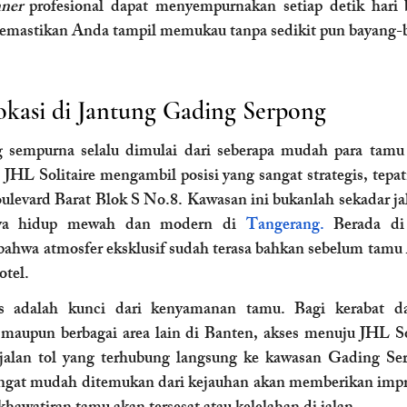
ner
 profesional dapat menyempurnakan setiap detik hari 
 memastikan Anda tampil memukau tanpa sedikit pun bayang-b
Lokasi di Jantung Gading Serpong
 sempurna selalu dimulai dari seberapa mudah para tamu
 JHL Solitaire mengambil posisi yang sangat strategis, tepat
levard Barat Blok S No.8. Kawasan ini bukanlah sekadar jalan
aya hidup mewah dan modern di
 Tangerang. 
Berada di 
ahwa atmosfer eksklusif sudah terasa bahkan sebelum tamu
otel.
 adalah kunci dari kenyamanan tamu. Bagi kerabat da
a maupun berbagai area lain di Banten, akses menuju JHL Sol
alan tol yang terhubung langsung ke kawasan Gading Ser
ngat mudah ditemukan dari kejauhan akan memberikan impre