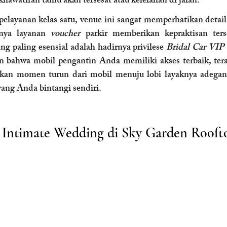
hawatiran tamu akan tersesat atau kelelahan di jalan.
ayanan kelas satu, venue ini sangat memperhatikan detail
nya layanan 
voucher
 parkir memberikan kepraktisan terse
 paling esensial adalah hadirnya privilese 
Bridal Car VIP
n bahwa mobil pengantin Anda memiliki akses terbaik, tera
dikan momen turun dari mobil menuju lobi layaknya adega
yang Anda bintangi sendiri.
 Intimate Wedding di Sky Garden Rooft