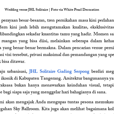
Wedding venue JHL Solitaire | Foto via White Pearl Decoration
erayaan besar-besaran, tren pernikahan masa kini perlahan 
rn kini jauh lebih mengutamakan kualitas, eksklusivitas
dibandingkan sekadar kuantitas tamu yang hadir. Momen sakra
s ruangan yang bisa diisi, melainkan seberapa dalam kehan
a yang benar-benar bermakna. Dalam pencarian venue pernik
visi tersebut, privasi maksimal dan pemandangan yang spek
 bisa ditawar.
ju urbanisasi, 
JHL Solitaire Gading Serpong
 berdiri meg
 ikonik di Kabupaten Tangerang. Arsitektur bangunannya y
aksasa bukan hanya menawarkan keindahan visual, tetapi
e bagi siapa saja yang menggelar hari bahagianya di sana. 
kami akan mengajak Anda mengupas tuntas pesona memukau d
ahan Sky Ballroom. Kita juga akan melihat bagaimana kola