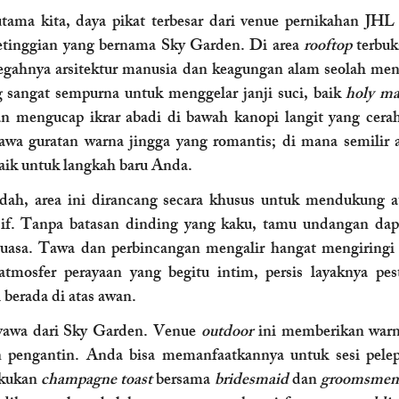
tama kita, daya pikat terbesar dari venue pernikahan JHL So
ketinggian yang bernama Sky Garden. Di area 
rooftop
 terbu
megahnya arsitektur manusia dan keagungan alam seolah men
 sangat sempurna untuk menggelar janji suci, baik 
holy m
 mengucap ikrar abadi di bawah kanopi langit yang cerah,
wa guratan warna jingga yang romantis; di mana semilir an
aik untuk langkah baru Anda.
ndah, area ini dirancang secara khusus untuk mendukung a
sif. Tanpa batasan dinding yang kaku, tamu undangan dapat
luasa. Tawa dan perbincangan mengalir hangat mengiringi d
tmosfer perayaan yang begitu intim, persis layaknya pest
berada di atas awan.
nyawa dari Sky Garden. Venue 
outdoor
 ini memberikan warn
on pengantin. Anda bisa memanfaatkannya untuk sesi pelep
kukan 
champagne toast
 bersama 
bridesmaid
 dan 
groomsmen