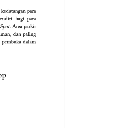
 kedatangan para 
ndiri bagi para 
 Spot
. Area parkir 
man, dan paling 
n pembuka dalam 
op