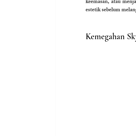
keemasan, atau menjad
estetik sebelum melan
Kemegahan Sky