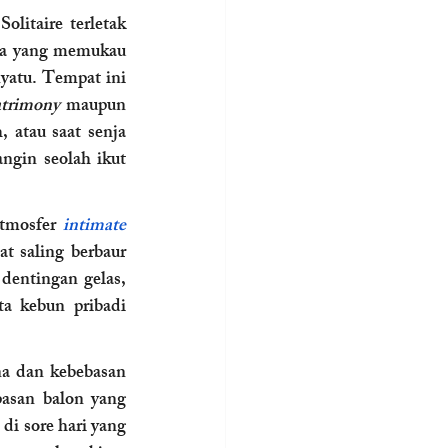
litaire terletak 
ka yang memukau 
yatu. Tempat ini 
atrimony
 maupun 
 atau saat senja 
gin seolah ikut 
tmosfer 
intimate 
 saling berbaur 
entingan gelas, 
a kebun pribadi 
a dan kebebasan 
asan balon yang 
 di sore hari yang 