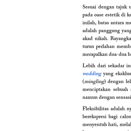
Sesuai dengan tajuk u
pada oase estetik di 
inilah, batas antara 
adalah panggung yang
akad nikah. Bayangkan
turun perlahan memba
merapalkan doa-doa b
Lebih dari sekadar i
wedding
 yang eksklu
(
mingling
) dengan le
menciptakan sebuah a
namun dengan sensasi 
Fleksibilitas adalah 
berekspresi bagi cal
menyentuh hati, mela