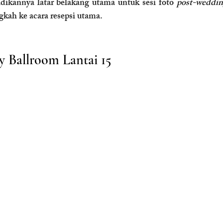
ikannya latar belakang utama untuk sesi foto 
post-weddin
gkah ke acara resepsi utama.
 Ballroom Lantai 15