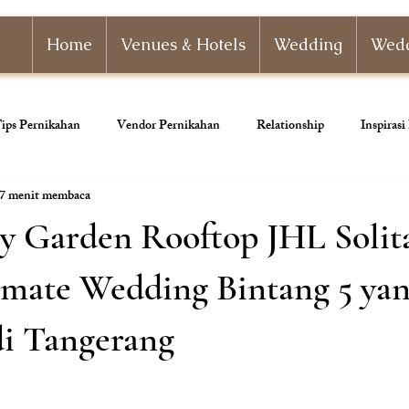
Home
Venues & Hotels
Wedding
Wedd
ips Pernikahan
Vendor Pernikahan
Relationship
Inspiras
7 menit membaca
nizer
Paket Pernikahan
Paket Tunangan
Pernikahan Adat
y Garden Rooftop JHL Solita
ahan
Dekorasi Pernikahan
imate Wedding Bintang 5 ya
di Tangerang