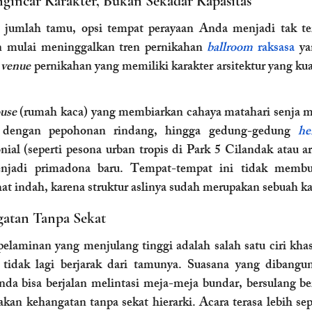
gincar Karakter, Bukan Sekadar Kapasitas
jumlah tamu, opsi tempat perayaan Anda menjadi tak ter
n mulai meninggalkan tren pernikahan 
ballroom
 raksasa
 ya
 
venue
 pernikahan yang memiliki karakter arsitektur yang kua
ouse
 (rumah kaca) yang membiarkan cahaya matahari senja m
 dengan pepohonan rindang, hingga gedung-gedung 
he
al (seperti pesona urban tropis di Park 5 Cilandak atau arsi
njadi primadona baru. Tempat-tempat ini tidak membut
hat indah, karena struktur aslinya sudah merupakan sebuah ka
gatan Tanpa Sekat
laminan yang menjulang tinggi adalah salah satu ciri khas
da bisa berjalan melintasi meja-meja bundar, bersulang be
kan kehangatan tanpa sekat hierarki. Acara terasa lebih sepe