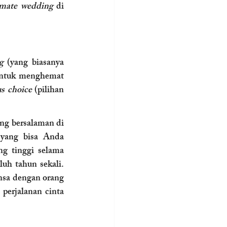
imate wedding
 di 
g
 (yang biasanya 
untuk menghemat 
s choice
 (pilihan 
ng bersalaman di 
 yang bisa Anda 
g tinggi selama 
h tahun sekali. 
nsa dengan orang 
perjalanan cinta 