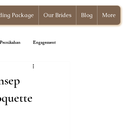
ing Package
Our Brides
Blog
More
i Pernikahan
Engagement
Wedding Planner
nsep
oquette