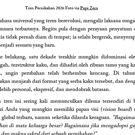
Tren Pernikahan 2026 Foto via 
Page Zero
hasa universal yang terus berevolusi, mengalir laksana sunga
muara terbarunya. Begitu pula dengan perayaan penyatuan 
a tidak pernah diam di tempat; ia selalu bergerak, menyerap 
enjadi sesuatu yang baru.
e belakang, satu dekade terakhir mungkin didominasi oleh 
ah, terstruktur kaku, dan dihadiri oleh ribuan tamu yang k
, angin perubahan telah berhembus kencang. Di tahun 
akan menjauh dari format yang serba kaku tersebut, dan denga
lebih personal, ekspresif, dan mendobrak batasan.
 tren ini sering kali memunculkan dilema tersendiri di b
ri Anda yang mungkin memiliki papan visi (
vision board
) 
 global terbaru, namun seketika dilanda keraguan. 
"Bagaimana
ebihan di mata keluarga besar? Bagaimana jika mengadopsi ga
dan makna sakral dari sebuah pernikahan?"