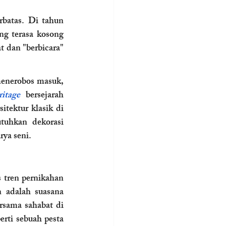
batas. Di tahun 
ng terasa kosong 
t dan "berbicara" 
enerobos masuk, 
ritage
 bersejarah 
tektur klasik di 
uhkan dekorasi 
rya seni.
 tren pernikahan 
tahun ini. Pengantin tidak lagi berjarak dari tamunya. Suasana yang dibangun adalah suasana 
rsama sahabat di 
rti sebuah pesta 