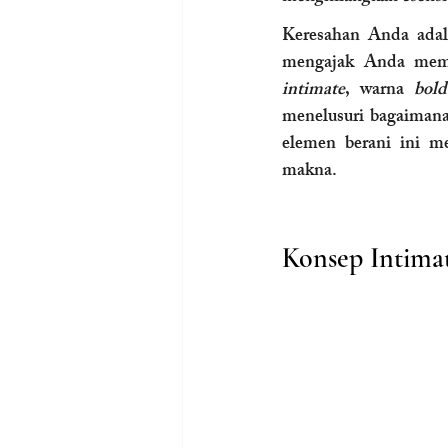
Keresahan Anda adala
mengajak Anda memb
intimate
, warna 
bold
menelusuri bagaimana
elemen berani ini m
makna.
Konsep Intima