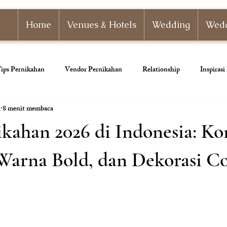
Home
Venues & Hotels
Wedding
Wedd
ips Pernikahan
Vendor Pernikahan
Relationship
Inspiras
i
8 menit membaca
nizer
Paket Pernikahan
Paket Tunangan
Pernikahan Adat
kahan 2026 di Indonesia: Ko
ahan
Dekorasi Pernikahan
 Warna Bold, dan Dekorasi C