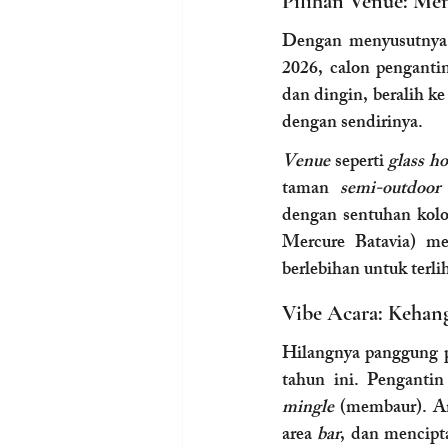
Pilihan Venue: Men
Dengan menyusutnya 
2026, calon penganti
dan dingin, beralih ke
dengan sendirinya.
Venue
 seperti 
glass h
taman 
semi-outdoor
dengan sentuhan koloni
Mercure Batavia) me
berlebihan untuk terli
Vibe Acara: Kehan
Hilangnya panggung pe
mingle
 (membaur). An
area 
bar
, dan mencipta