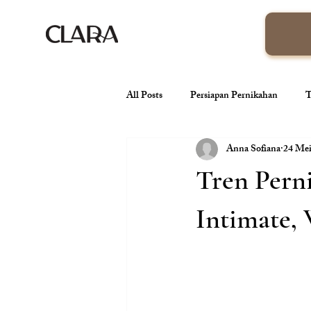
All Posts
Persiapan Pernikahan
T
Anna Sofiana
24 Me
venue pernikahan
Wedding Orga
Tren Perni
Tren Pernikahan
Konsep Pernik
Intimate,