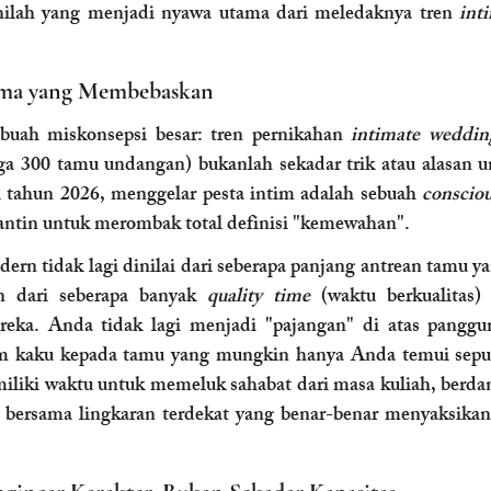
inilah yang menjadi nyawa utama dari meledaknya tren 
int
gma yang Membebaskan
ebuah miskonsepsi besar: tren pernikahan 
intimate weddin
gga 300 tamu undangan) bukanlah sekadar trik atau alasan 
i tahun 2026, menggelar pesta intim adalah sebuah 
consciou
gantin untuk merombak total definisi "kemewahan".
rn tidak lagi dinilai dari seberapa panjang antrean tamu ya
n dari seberapa banyak 
quality time
 (waktu berkualitas)
eka. Anda tidak lagi menjadi "pajangan" di atas panggun
m kaku kepada tamu yang mungkin hanya Anda temui sepulu
liki waktu untuk memeluk sahabat dari masa kuliah, berda
s bersama lingkaran terdekat yang benar-benar menyaksikan 