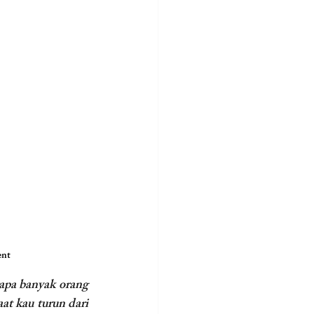
ent
apa banyak orang 
t kau turun dari 