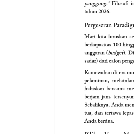
panggung."
 Filosofi 
tahun 2026.
Pergeseran Paradi
Mari kita luruskan s
berkapasitas 100 hin
anggaran (
budget
). D
sadar) dari calon pen
Kemewahan di era mode
pelaminan, melainka
habiskan bersama mer
berjam-jam, tersenyu
Sebaliknya, Anda memi
tua, dan tertawa lepa
Anda berdua.