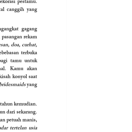
ekorasi pestamu. 
al canggih yang 
gangkat gagang 
 pasangan rekam 
an, doa, curhat, 
ebebasan terbuka 
bagi tamu untuk 
al. Kamu akan 
sah konyol saat 
bridesmaids
 yang 
-tahun kemudian. 
n dari sekarang. 
n petuah manis, 
ar tertelan usia 