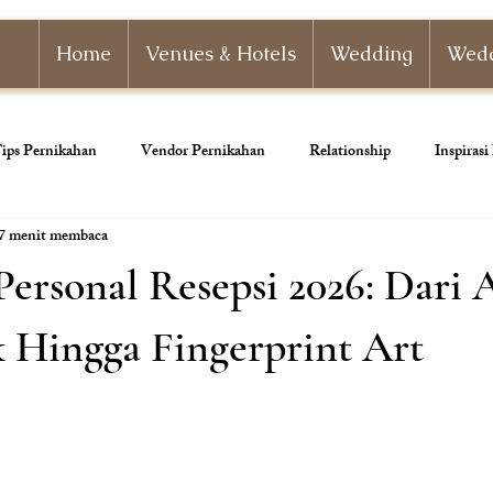
Home
Venues & Hotels
Wedding
Wedd
ips Pernikahan
Vendor Pernikahan
Relationship
Inspiras
7 menit membaca
nizer
Paket Pernikahan
Paket Tunangan
Pernikahan Adat
ersonal Resepsi 2026: Dari 
ahan
Dekorasi Pernikahan
 Hingga Fingerprint Art