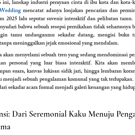
ni, lanskap industri perayaan cinta di ibu kota dan kota-ko
 Wedding
 mencatat adanya lonjakan pencarian dan permin
n 2025 lalu seputar suvenir interaktif dan pelibatan tamu.
yadari bahwa sebuah resepsi pernikahan tidak seharusnya ber
ngin tamu undanganmu sekadar datang, mengisi buku t
 tanpa meninggalkan jejak emosional yang mendalam.
kita akan menyelami sebuah tren yang sedang mendominasi pera
an personal yang luar biasa interaktif. Kita akan memb
pan suara, kanvas lukisan sidik jari, hingga lembaran koran 
 menjadi sebuah pengalaman komunal yang tak terlupakan. 
ri sekadar acara formal menjadi galeri kenangan yang hidup
ensi: Dari Seremonial Kaku Menuju Peng
ama