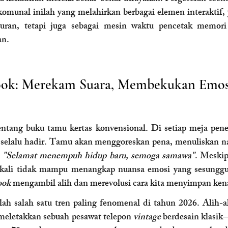
munal inilah yang melahirkan berbagai elemen interaktif, 
iburan, tetapi juga sebagai mesin waktu pencetak memor
an.
ook: Merekam Suara, Membekukan Emos
entang buku tamu kertas konvensional. Di setiap meja pen
 selalu hadir. Tamu akan menggoreskan pena, menuliskan n
 
"Selamat menempuh hidup baru, semoga samawa"
. Meskip
g kali tidak mampu menangkap nuansa emosi yang sesungguh
ook
 mengambil alih dan merevolusi cara kita menyimpan ke
lah salah satu tren paling fenomenal di tahun 2026. Alih-
meletakkan sebuah pesawat telepon 
vintage
 berdesain klasi