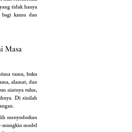
yang tidak hanya 
i bagi kamu dan 
i Masa 
erima tamu, buku 
ama, alamat, dan 
un niatnya tulus, 
nya. Di sinilah 
nangan.
alih menyodorkan 
k—mungkin model 