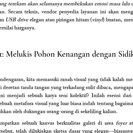
yang terekam akan selamanya membekukan emosi masa lalu u
an.
 Secara teknis, vendor penyedia layanan ini akan mengo
am 
USB drive
 elegan atau piringan hitam (
vinyl
) buatan, men
ernilai harganya.
t: Melukis Pohon Kenangan dengan Sidik
endengaran, kita memasuki ranah visual yang tidak kalah me
si deretan tanda tangan yang terkadang sulit dibaca, mengap
ni menjadi sebuah karya seni kolektif? Inilah esensi dari
, sebuah metafora visual yang luar biasa indah tentang bagai
kan oleh dukungan orang-orang di sekeliling kalian.
mpatkan sebuah kanvas berkualitas galeri di area 
foyer
 a
sebut, telah dilukiskan sketsa dasar yang elegan—biasanya