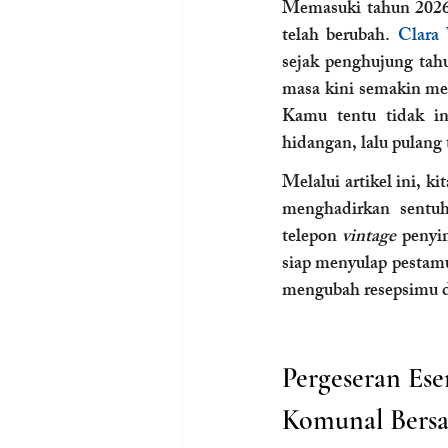
Memasuki tahun 2026 i
telah berubah. 
Clara
sejak penghujung tahu
masa kini semakin men
Kamu tentu tidak i
hidangan, lalu pulang
Melalui artikel ini, 
menghadirkan sentuh
telepon 
vintage
 penyim
siap menyulap pestamu
mengubah resepsimu da
Pergeseran Es
Komunal Bers