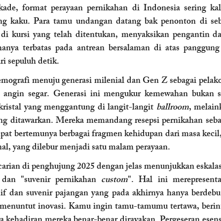
ade, format perayaan pernikahan di Indonesia sering kali
ng kaku. Para tamu undangan datang bak penonton di seb
di kursi yang telah ditentukan, menyaksikan pengantin da
i hanya terbatas pada antrean bersalaman di atas panggung
i sepuluh detik.
ografi menuju generasi milenial dan Gen Z sebagai pelako
angin segar. Generasi ini mengukur kemewahan bukan se
kristal yang menggantung di langit-langit 
ballroom
, melain
ng ditawarkan. Mereka memandang resepsi pernikahan sebag
t bertemunya berbagai fragmen kehidupan dari masa kecil, 
nal, yang dilebur menjadi satu malam perayaan.
ncarian di penghujung 2025 dengan jelas menunjukkan eskalasi
 dan "suvenir pernikahan 
custom
". Hal ini merepresenta
f dan suvenir pajangan yang pada akhirnya hanya berdebu 
menuntut inovasi. Kamu ingin tamu-tamumu tertawa, berint
a kehadiran mereka benar-benar dirayakan. Pergeseran esensi