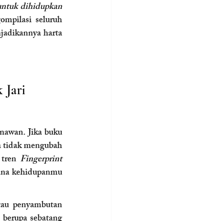
ntuk dihidupkan 
mpilasi seluruh 
jadikannya harta 
 Jari 
nawan. Jika buku 
a tidak mengubah 
 tren 
Fingerprint 
mana kehidupanmu 
tau penyambutan 
 berupa sebatang 