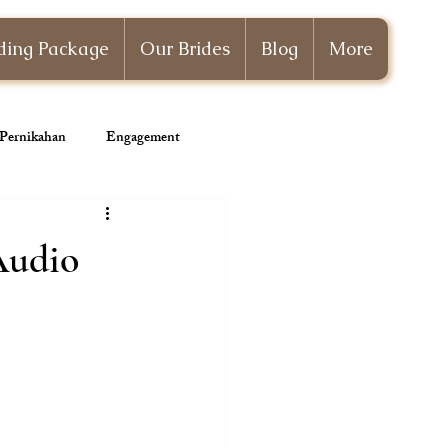
ing Package
Our Brides
Blog
More
i Pernikahan
Engagement
Wedding Planner
Audio