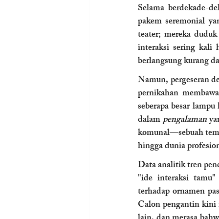
Selama berdekade-dek
pakem seremonial ya
teater; mereka duduk 
interaksi sering kal
berlangsung kurang dar
Namun, pergeseran dem
pernikahan membawa 
seberapa besar lampu 
dalam 
pengalaman
 ya
komunal—sebuah tempa
hingga dunia profesio
Data analitik tren pe
"ide interaksi tamu"
terhadap ornamen pasi
Calon pengantin kini 
lain, dan merasa bahw