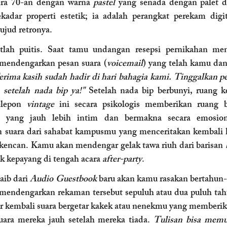
era 70-an dengan warna 
pastel
 yang senada dengan palet d
kadar properti estetik; ia adalah perangkat perekam digit
ujud retronya.
lah puitis. Saat tamu undangan resepsi pernikahan men
 mendengarkan pesan suara (
voicemail
) yang telah kamu dan
rima kasih sudah hadir di hari bahagia kami. Tinggalkan pes
 setelah nada bip ya!"
 Setelah nada bip berbunyi, ruang k
elepon 
vintage
 ini secara psikologis memberikan ruang 
yang jauh lebih intim dan bermakna secara emosion
suara dari sahabat kampusmu yang menceritakan kembali ki
kencan. Kamu akan mendengar gelak tawa riuh dari barisan 
 kepayang di tengah acara 
after-party
.
aib dari 
Audio Guestbook
 baru akan kamu rasakan bertahun
endengarkan rekaman tersebut sepuluh atau dua puluh tahu
kembali suara bergetar kakek atau nenekmu yang memberika
ara mereka jauh setelah mereka tiada. 
Tulisan bisa memud