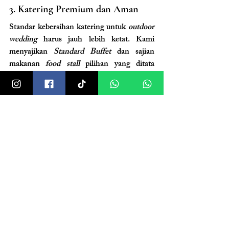
3. Katering Premium dan Aman
Standar kebersihan katering untuk 
outdoor 
wedding
 harus jauh lebih ketat. Kami 
menyajikan 
Standard Buffet
 dan sajian 
makanan 
food stall
 pilihan yang ditata 
elegan dengan 
centerpiece
 tertutup yang 
aman dari hembusan angin atau dedaunan 
jatuh. 
Free flow mineral water & iced 
tea
 akan selalu tersedia dalam kondisi 
dingin, memastikan tamu tetap segar di 
bawah naungan sinar matahari atau bintang 
malam.
4. Visual Estetik dan Harmoni Nada 
di Udara Terbuka
Lanskap alam yang indah harus diabadikan 
dengan cara terbaik. Paket kami mencakup 
2 Fotografer dan 1 Videografer andal yang 