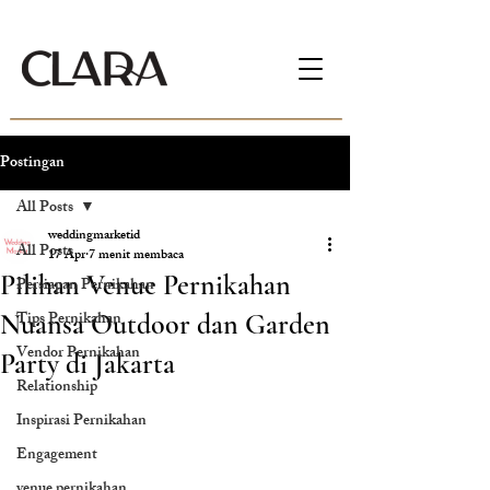
Postingan
All Posts
weddingmarketid
All Posts
17 Apr
7 menit membaca
Pilihan Venue Pernikahan
Persiapan Pernikahan
Tips Pernikahan
Nuansa Outdoor dan Garden
Vendor Pernikahan
Party di Jakarta
Relationship
Inspirasi Pernikahan
Engagement
venue pernikahan