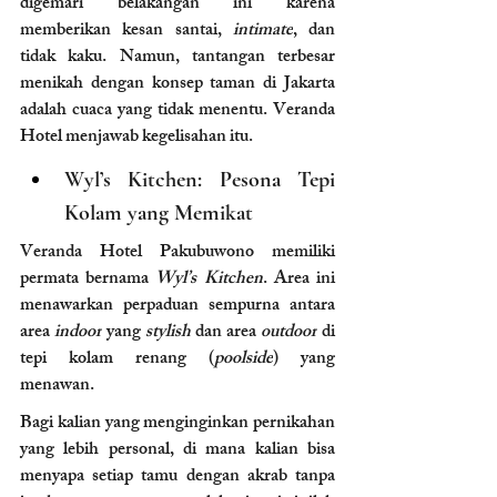
digemari belakangan ini karena 
memberikan kesan santai, 
intimate
, dan 
tidak kaku. Namun, tantangan terbesar 
menikah dengan konsep taman di Jakarta 
adalah cuaca yang tidak menentu. Veranda 
Hotel menjawab kegelisahan itu.
Wyl’s Kitchen: Pesona Tepi 
Kolam yang Memikat
Veranda Hotel Pakubuwono memiliki 
permata bernama 
Wyl’s Kitchen
. Area ini 
menawarkan perpaduan sempurna antara 
area 
indoor
 yang 
stylish
 dan area 
outdoor
 di 
tepi kolam renang (
poolside
) yang 
menawan.
Bagi kalian yang menginginkan pernikahan 
yang lebih personal, di mana kalian bisa 
menyapa setiap tamu dengan akrab tanpa 