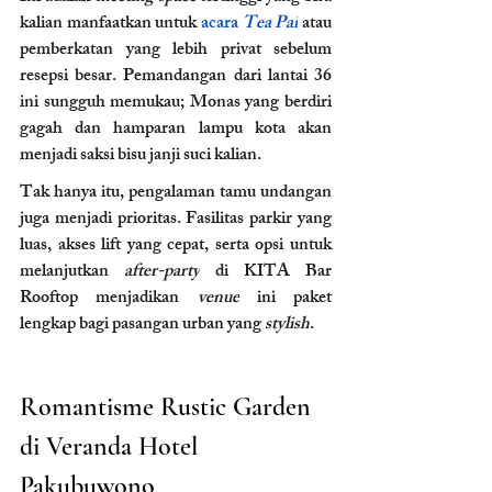
kalian manfaatkan untuk 
acara 
Tea Pai
atau 
pemberkatan yang lebih privat sebelum 
resepsi besar. Pemandangan dari lantai 36 
ini sungguh memukau; Monas yang berdiri 
gagah dan hamparan lampu kota akan 
menjadi saksi bisu janji suci kalian.
Tak hanya itu, pengalaman tamu undangan 
juga menjadi prioritas. Fasilitas parkir yang 
luas, akses lift yang cepat, serta opsi untuk 
melanjutkan 
after-party
 di KITA Bar 
Rooftop menjadikan 
venue
 ini paket 
lengkap bagi pasangan urban yang 
stylish
.
Romantisme Rustic Garden 
di Veranda Hotel 
Pakubuwono