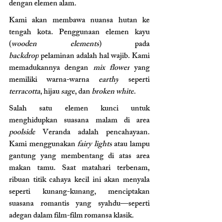
dengan elemen alam.
Kami akan membawa nuansa hutan ke 
tengah kota. Penggunaan elemen kayu 
(
wooden elements
) pada 
backdrop
 pelaminan adalah hal wajib. Kami 
memadukannya dengan 
mix flower
 yang 
memiliki warna-warna 
earthy
 seperti 
terracotta
, hijau 
sage
, dan 
broken white
.
Salah satu elemen kunci untuk 
menghidupkan suasana malam di area 
poolside
 Veranda adalah pencahayaan. 
Kami menggunakan 
fairy lights
 atau lampu 
gantung yang membentang di atas area 
makan tamu. Saat matahari terbenam, 
ribuan titik cahaya kecil ini akan menyala 
seperti kunang-kunang, menciptakan 
suasana romantis yang syahdu—seperti 
adegan dalam film-film romansa klasik.