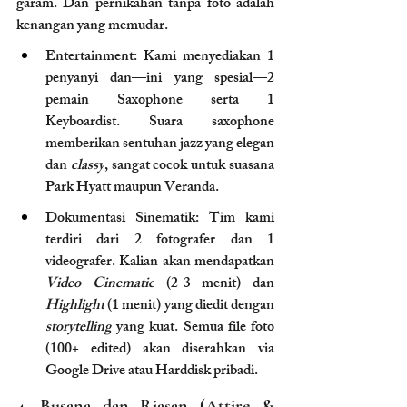
garam. Dan pernikahan tanpa foto adalah 
kenangan yang memudar.
Entertainment: Kami menyediakan 1 
penyanyi dan—ini yang spesial—2 
pemain Saxophone serta 1 
Keyboardist. Suara saxophone 
memberikan sentuhan jazz yang elegan 
dan 
classy
, sangat cocok untuk suasana 
Park Hyatt maupun Veranda.
Dokumentasi Sinematik: Tim kami 
terdiri dari 2 fotografer dan 1 
videografer. Kalian akan mendapatkan 
Video Cinematic
 (2-3 menit) dan 
Highlight
 (1 menit) yang diedit dengan 
storytelling
 yang kuat. Semua file foto 
(100+ edited) akan diserahkan via 
Google Drive atau Harddisk pribadi.
4. Busana dan Riasan (Attire & 