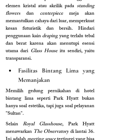
elemen kristal atau akrilik pada 
standing 
flowers
 dan 
centerpiece
 meja akan 
memantulkan cahaya dari luar, memperkuat 
kesan futuristik dan bersih. Hindari 
penggunaan kain 
draping
 yang terlalu tebal 
dan berat karena akan menutupi esensi 
utama dari 
Glass House
 itu sendiri, yaitu 
transparansi.
Fasilitas Bintang Lima yang 
Memanjakan
Memilih gedung pernikahan di hotel 
bintang lima seperti Park Hyatt bukan 
hanya soal estetika, tapi juga soal pelayanan 
"Sultan".
Selain 
Royal Glasshouse
, Park Hyatt 
menawarkan 
The Observatory
 di lantai 36. 
Ini adalah 
meeting space
 tertinggi yang bisa 