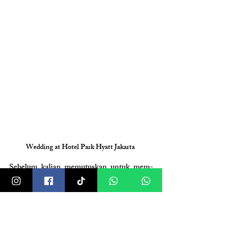
Wedding at Hotel Park Hyatt Jakarta 
Sebelum kalian memutuskan untuk mem-
blokir tanggal di salah satu 
venue
 di atas, ada 
beberapa tips teknis dari kacamata dekorator 
yang perlu kalian perhatikan. Seringkali, 
pasangan hanya melihat keindahan fisik 