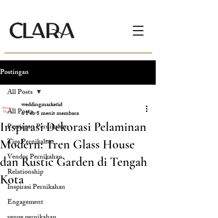
Postingan
All Posts
weddingmarketid
All Posts
6 Feb
8 menit membaca
Inspirasi Dekorasi Pelaminan
Persiapan Pernikahan
Tips Pernikahan
Modern: Tren Glass House
Vendor Pernikahan
dan Rustic Garden di Tengah
Relationship
Kota
Inspirasi Pernikahan
Engagement
venue pernikahan