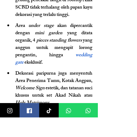
gedung pencakar langit di 
rooftop
 Alila 
SCBD tidak terhalang oleh papan kayu 
dekorasi yang terlalu tinggi.
Area 
under stage
 akan dipercantik 
dengan 
mini garden
 yang ditata 
organik, 4 
pieces standing flowers
 yang 
anggun untuk mengapit lorong 
pengantin, hingga 
wedding 
gate
eksklusif.
Dekorasi paripurna juga menyentuh 
Area Penerima Tamu, Kotak Angpau, 
Welcome Sign
 estetik, dan tatanan suci 
khusus untuk set Akad Nikah atau 
Holy Matrimony
.
2. Layanan Tanpa Celah 
(Manajemen dan Katering)
Arsitektur yang mengagumkan harus 