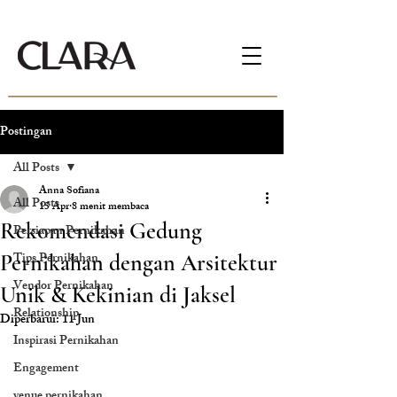
Postingan
All Posts
Anna Sofiana
All Posts
15 Apr
8 menit membaca
Rekomendasi Gedung
Persiapan Pernikahan
Tips Pernikahan
Pernikahan dengan Arsitektur
Vendor Pernikahan
Unik & Kekinian di Jaksel
Relationship
Diperbarui:
11 Jun
Inspirasi Pernikahan
Engagement
venue pernikahan