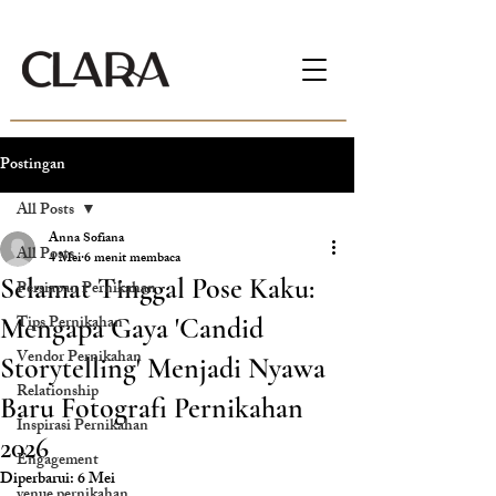
Postingan
All Posts
Anna Sofiana
All Posts
4 Mei
6 menit membaca
Selamat Tinggal Pose Kaku:
Persiapan Pernikahan
Tips Pernikahan
Mengapa Gaya 'Candid
Vendor Pernikahan
Storytelling' Menjadi Nyawa
Relationship
Baru Fotografi Pernikahan
Inspirasi Pernikahan
2026
Engagement
Diperbarui:
6 Mei
venue pernikahan