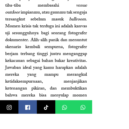
tiba-tiba membasahi 
venue 
outdoor
 impianmu, atau gaunmu tak sengaja 
tersangkut sebelum masuk 
ballroom
. 
Momen krisis tak terduga ini adalah kanvas 
uji sesungguhnya bagi seorang fotografer 
dokumenter. Alih-alih panik dan menuntut 
skenario kembali sempurna, fotografer 
berjam terbang tinggi justru menganggap 
kekacauan sebagai bahan bakar kreativitas. 
Jawaban ideal yang kamu harapkan adalah 
mereka yang mampu merangkul 
ketidaksempurnaan, menjanjikan 
ketenangan pikiran, dan membuktikan 
bahwa mereka bisa menyulap momen 
berteduh di bawah rintik hujan menjadi foto 
candid
 paling puitis dan ikonis di hari itu.
4. "Apa filosofi Anda terhadap 