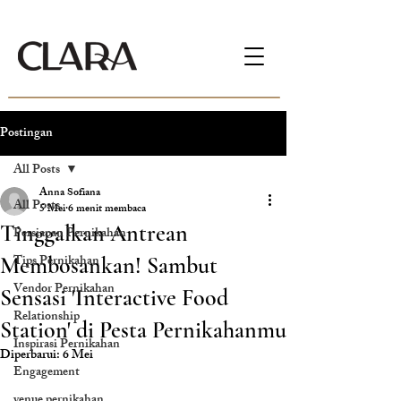
Postingan
All Posts
Anna Sofiana
All Posts
5 Mei
6 menit membaca
Tinggalkan Antrean
Persiapan Pernikahan
Tips Pernikahan
Membosankan! Sambut
Vendor Pernikahan
Sensasi 'Interactive Food
Relationship
Station' di Pesta Pernikahanmu
Inspirasi Pernikahan
Diperbarui:
6 Mei
Engagement
venue pernikahan