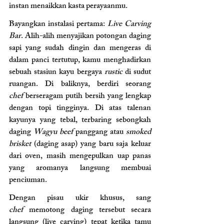
instan menaikkan kasta perayaanmu.
Bayangkan instalasi pertama: 
Live Carving 
Bar
. Alih-alih menyajikan potongan daging 
sapi yang sudah dingin dan mengeras di 
dalam panci tertutup, kamu menghadirkan 
sebuah stasiun kayu bergaya 
rustic
 di sudut 
ruangan. Di baliknya, berdiri seorang 
chef
 berseragam putih bersih yang lengkap 
dengan topi tingginya. Di atas talenan 
kayunya yang tebal, terbaring sebongkah 
daging 
Wagyu beef
 panggang atau 
smoked 
brisket
 (daging asap) yang baru saja keluar 
dari oven, masih mengepulkan uap panas 
yang aromanya langsung membuai 
penciuman.
Dengan pisau ukir khusus, sang 
chef
 memotong daging tersebut secara 
langsung (live carving) tepat ketika tamu 