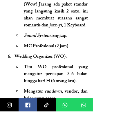
(Wow! Jarang ada paket standar 
yang langsung kasih 2 saxo, ini 
akan membuat suasana sangat 
romantis dan 
jazz-y
), 1 Keyboard.
Sound System
 lengkap.
MC Profesional (2 jam).
Wedding Organizer (WO):
Tim WO profesional yang 
mengatur persiapan 3-6 bulan 
hingga hari H (6 orang kru).
Mengatur 
rundown
, vendor, dan 
kelancaran acara.
Harga di atas "membayar" pemandangan 
langka yang tidak dimiliki hotel lain di pusat 
kota. Kamu membayar untuk suasana, 