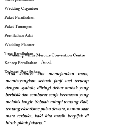
Wedding Organizer
Paket Pernikahan
Paket Tunangan
Pernikahan Adat
Wedding Planner
Tren Pernikahan
Wedding Venue Mercure Convention Centre 
Ancol 
Konsep Pernikahan
Dekorasi Pernikahan
"Ada kalanya kita memejamkan mata, 
membayangkan sebuah janji suci terucap 
dengan syahdu, diiringi debur ombak yang 
berbisik dan semburat senja keemasan yang 
melukis langit. Sebuah mimpi tentang Bali, 
tentang eksotisme pulau dewata, namun saat 
mata terbuka, kaki kita masih berpijak di 
hiruk-pikuk Jakarta."