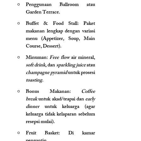
Penggunaan Ballroom atau 
Garden Terrace.
Buffet & Food Stall: Paket 
makanan lengkap dengan variasi 
menu (Appetizer, Soup, Main 
Course, Dessert).
Minuman: 
Free flow
 air mineral, 
soft drink
, dan 
sparkling juice
 atau 
champagne pyramid
 untuk prosesi 
toasting
.
Bonus Makanan: 
Coffee 
break
 untuk akad/teapai dan 
early 
dinner
 untuk keluarga (agar 
keluarga tidak kelaparan sebelum 
resepsi mulai).
Fruit Basket: Di kamar 