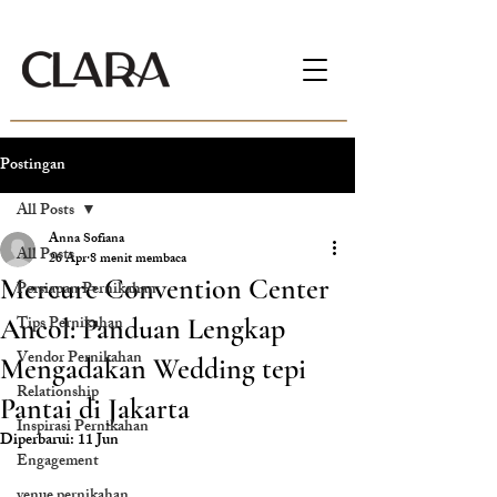
Postingan
All Posts
Anna Sofiana
All Posts
26 Apr
8 menit membaca
Mercure Convention Center
Persiapan Pernikahan
Tips Pernikahan
Ancol: Panduan Lengkap
Vendor Pernikahan
Mengadakan Wedding tepi
Relationship
Pantai di Jakarta
Inspirasi Pernikahan
Diperbarui:
11 Jun
Engagement
venue pernikahan