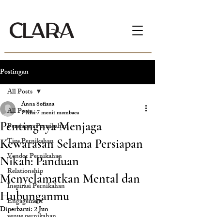
Postingan
All Posts
Anna Sofiana
All Posts
7 Mei
7 menit membaca
Pentingnya Menjaga
Persiapan Pernikahan
Tips Pernikahan
Kewarasan Selama Persiapan
Vendor Pernikahan
Nikah: Panduan
Relationship
Menyelamatkan Mental dan
Inspirasi Pernikahan
Hubunganmu
Engagement
Diperbarui:
2 Jun
venue pernikahan