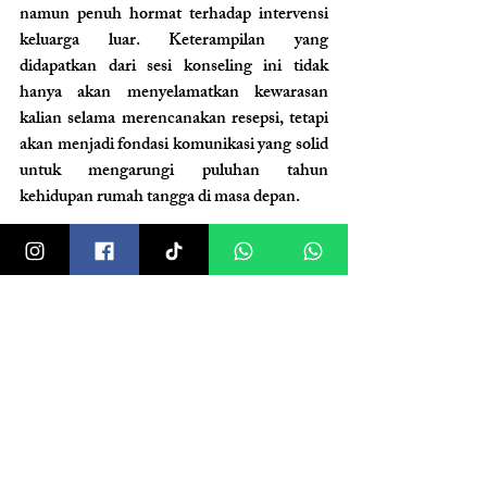
namun penuh hormat terhadap intervensi 
keluarga luar. Keterampilan yang 
didapatkan dari sesi konseling ini tidak 
hanya akan menyelamatkan kewarasan 
kalian selama merencanakan resepsi, tetapi 
akan menjadi fondasi komunikasi yang solid 
untuk mengarungi puluhan tahun 
kehidupan rumah tangga di masa depan.
Merangkul 
Ketidaksempurnaan sebagai 
Bagian dari Narasi Bahagia
Pada akhirnya, persiapan nikah yang 
sempurna adalah sebuah ilusi optik. Tidak 
peduli seberapa detail 
spreadsheet
 yang 
kamu buat, tidak peduli seberapa banyak 
simulasi 
rundown
 yang telah diatur, selalu 