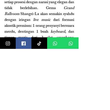
setiap prosesi dengan narasi yang elegan dan 
tidak berlebihan. Gema 
Grand 
Ballroom
 Shangri-La akan semakin syahdu 
dengan iringan 
live music
 dari formasi 
akustik premium: 1 orang penyanyi bersuara 
merdu, dentingan 1 buah 
keyboard
, dan 
tiupan magis dari 2 alat 
saxophone
. 
Harmoni ini didukung penuh oleh 
sound 
system
 berkualitas dan kru teknis yang 
mumpuni.
Dedikasi Wedding Planner & 
Organizer
Mempersiapkan acara berskala besar sering 
kali menguras energi dan emosi. Namun, 
dengan pengawalan tim 
Wedding 
Planner
 Clara Wedding, Anda dapat 
menjalani masa tunangan dengan hati yang 