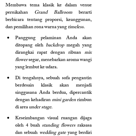
Membawa tema klasik ke dalam venue 
pernikahan 
Grand Ballroom
 berarti 
berbicara tentang proporsi, keanggunan, 
dan pemilihan rona warna yang 
timeless
.
Panggung pelaminan Anda akan 
ditopang oleh 
backdrop
 megah yang 
dirangkai rapat dengan ribuan 
mix 
flower
 segar, menebarkan aroma wangi 
yang lembut ke udara.
Di tengahnya, sebuah sofa pengantin 
berdesain klasik akan menjadi 
singgasana Anda berdua, dipercantik 
dengan kehadiran 
mini garden
 rimbun 
di area 
under stage
.
Keseimbangan visual ruangan dijaga 
oleh 4 buah 
standing flowers
 raksasa 
dan sebuah 
wedding gate
 yang berdiri 