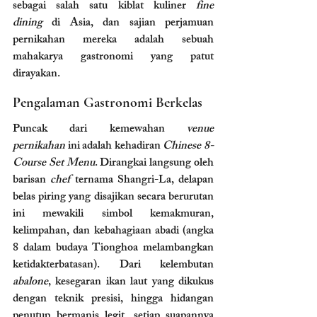
sebagai salah satu kiblat kuliner 
fine 
dining
 di Asia, dan sajian perjamuan 
pernikahan mereka adalah sebuah 
mahakarya gastronomi yang patut 
dirayakan.
Pengalaman Gastronomi Berkelas
Puncak dari kemewahan 
venue 
pernikahan
 ini adalah kehadiran 
Chinese 8-
Course Set Menu
. Dirangkai langsung oleh 
barisan 
chef
 ternama Shangri-La, delapan 
belas piring yang disajikan secara berurutan 
ini mewakili simbol kemakmuran, 
kelimpahan, dan kebahagiaan abadi (angka 
8 dalam budaya Tionghoa melambangkan 
ketidakterbatasan). Dari kelembutan 
abalone
, kesegaran ikan laut yang dikukus 
dengan teknik presisi, hingga hidangan 
penutup bermanis legit, setiap suapannya 