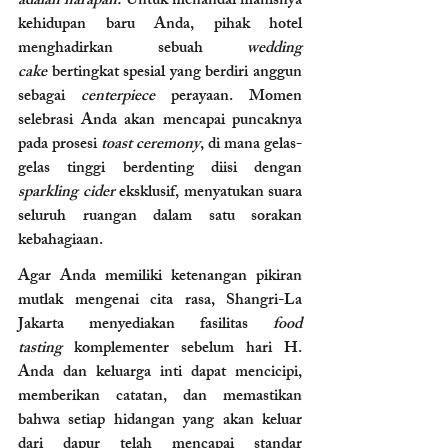
adalah harapan.
 Untuk menandai manisnya 
kehidupan baru Anda, pihak hotel 
menghadirkan sebuah 
wedding 
cake
 bertingkat spesial yang berdiri anggun 
sebagai 
centerpiece
 perayaan. Momen 
selebrasi Anda akan mencapai puncaknya 
pada prosesi 
toast ceremony
, di mana gelas-
gelas tinggi berdenting diisi dengan 
sparkling cider
 eksklusif, menyatukan suara 
seluruh ruangan dalam satu sorakan 
kebahagiaan.
Agar Anda memiliki ketenangan pikiran 
mutlak mengenai cita rasa, Shangri-La 
Jakarta menyediakan fasilitas 
food 
tasting
 komplementer sebelum hari H. 
Anda dan keluarga inti dapat mencicipi, 
memberikan catatan, dan memastikan 
bahwa setiap hidangan yang akan keluar 
dari dapur telah mencapai standar 