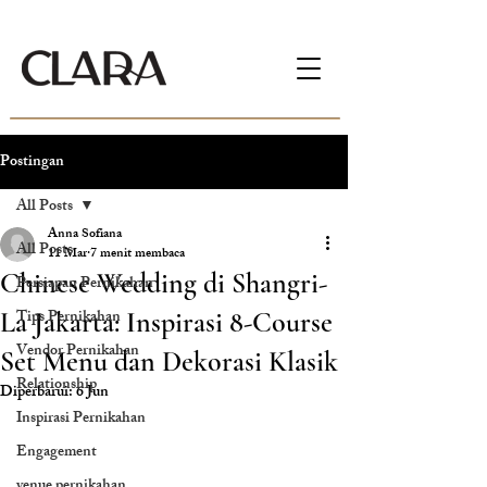
Postingan
All Posts
Anna Sofiana
All Posts
11 Mar
7 menit membaca
Chinese Wedding di Shangri-
Persiapan Pernikahan
Tips Pernikahan
La Jakarta: Inspirasi 8-Course
Vendor Pernikahan
Set Menu dan Dekorasi Klasik
Relationship
Diperbarui:
6 Jun
Inspirasi Pernikahan
Engagement
venue pernikahan