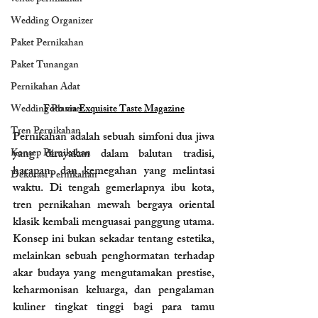
Wedding Organizer
Paket Pernikahan
Paket Tunangan
Pernikahan Adat
Wedding Planner
Foto via 
Exquisite Taste Magazine
Tren Pernikahan
Pernikahan adalah sebuah simfoni dua jiwa 
Konsep Pernikahan
yang dirayakan dalam balutan tradisi, 
harapan, dan kemegahan yang melintasi 
Dekorasi Pernikahan
waktu. Di tengah gemerlapnya ibu kota, 
tren pernikahan mewah bergaya oriental 
klasik kembali menguasai panggung utama. 
Konsep ini bukan sekadar tentang estetika, 
melainkan sebuah penghormatan terhadap 
akar budaya yang mengutamakan prestise, 
keharmonisan keluarga, dan pengalaman 
kuliner tingkat tinggi bagi para tamu 