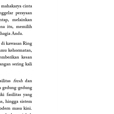
 mahakarya cinta 
gelar perayaan 
tap, melainkan 
menciptakan sebuah memori kolektif yang tak lekang oleh waktu. Oleh karena itu, memilih 
bahagia Anda.
 di kawasan Ring 
amu kehormatan, 
emberikan kesan 
ngan sering kali 
ilitas 
fresh
 dan 
an gedung-gedung 
 fasilitas yang 
as, hingga sistem 
odern masa kini. 