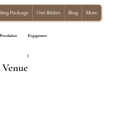
ing Package
Our Brides
Blog
More
i Pernikahan
Engagement
Wedding Planner
: Venue