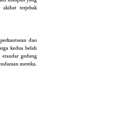
adi maupun yang 
akibat terjebak 
Mengundang keluarga besar, kolega bisnis, dan sahabat ke salah satu gedung perkantoran dan 
arga kedua belah 
pihak. Fasad bangunan yang modern, lobi yang megah, serta sistem keamanan standar gedung 
endaraan mereka. 