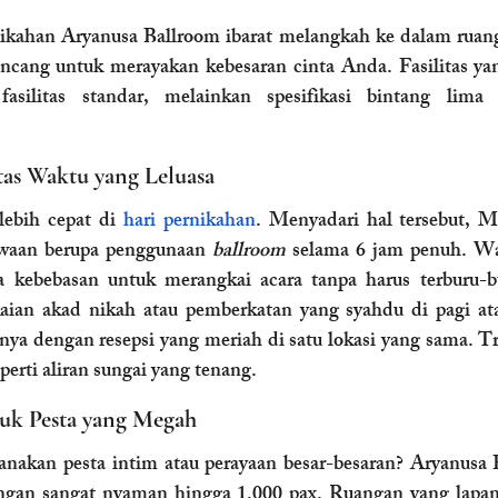
nikahan Aryanusa Ballroom ibarat melangkah ke dalam ruan
ancang untuk merayakan kebesaran cinta Anda. Fasilitas ya
asilitas standar, melainkan spesifikasi bintang lima
itas Waktu yang Leluasa
lebih cepat di 
hari pernikahan
. Menyadari hal tersebut, M
waan berupa penggunaan 
ballroom
 selama 6 jam penuh. Wak
 kebebasan untuk merangkai acara tanpa harus terburu-b
ian akad nikah atau pemberkatan yang syahdu di pagi atau
ya dengan resepsi yang meriah di satu lokasi yang sama. Tra
eperti aliran sungai yang tenang.
tuk Pesta yang Megah
akan pesta intim atau perayaan besar-besaran? Aryanusa