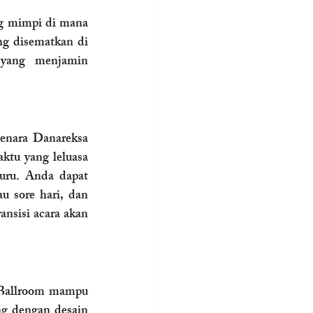
g mimpi di mana 
ng disematkan di 
 yang menjamin 
enara Danareksa 
tu yang leluasa 
uru. Anda dapat 
 sore hari, dan 
nsisi acara akan 
 Ballroom mampu 
menampung tamu dengan sangat nyaman hingga 1.000 pax. Ruangan yang lapang dengan desain 