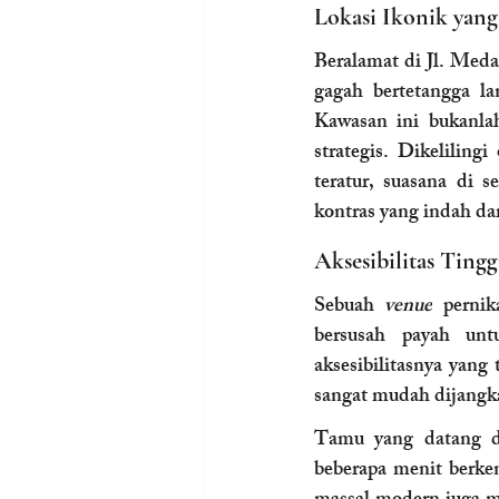
Lokasi Ikonik yan
Beralamat di Jl. Meda
gagah bertetangga l
Kawasan ini bukanlah
strategis. Dikelilin
teratur, suasana di 
kontras yang indah da
Aksesibilitas Tin
Sebuah
 venue
 perni
bersusah payah unt
aksesibilitasnya yang 
sangat mudah dijangka
Tamu yang datang d
beberapa menit berken