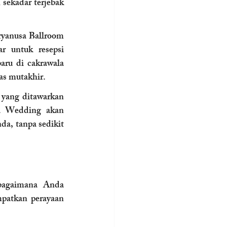
ekadar terjebak 
yanusa Ballroom 
r untuk resepsi 
ru di cakrawala 
as mutakhir.
yang ditawarkan 
a Wedding akan 
a, tanpa sedikit 
bagaimana Anda 
atkan perayaan 