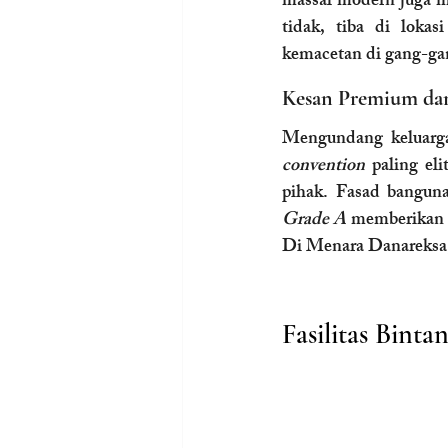
massal modern juga 
tidak, tiba di lokas
kemacetan di gang-ga
Kesan Premium dan
convention
 paling el
Grade A
 memberikan i
Di Menara Danareksa
Fasilitas Bint