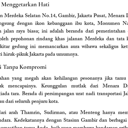
g Menggetarkan Hati
n Merdeka Selatan No.14, Gambir, Jakarta Pusat, Menara D
angsung dengan ikon kebanggaan ibu kota, Monumen Nas
 jalan raya biasa; ini adalah beranda dari pemerintahan d
gi oleh pepohonan rindang khas jalanan Merdeka dan tata k
sekitar gedung ini memancarkan aura wibawa sekaligus ket
ri hiruk-pikuk Jakarta pada umumnya.
ggi Tanpa Kompromi
kahan yang megah akan kehilangan pesonanya jika tamu 
uk mencapainya. Keunggulan mutlak dari Menara Dan
tiada tara. Berada di persimpangan urat nadi transportasi Ja
u dari seluruh penjuru kota.
ari arah Thamrin, Sudirman, atau Menteng hanya mem
dara. Kedekatannya dengan Stasiun Gambir dan berbagai ti