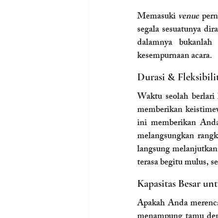
Memasuki 
venue
 per
segala sesuatunya dir
dalamnya bukanlah f
kesempurnaan acara.
Durasi & Fleksibil
Waktu seolah berlari 
memberikan keistime
ini memberikan Anda
melangsungkan rangka
langsung melanjutkann
terasa begitu mulus, s
Kapasitas Besar un
Apakah Anda merencan