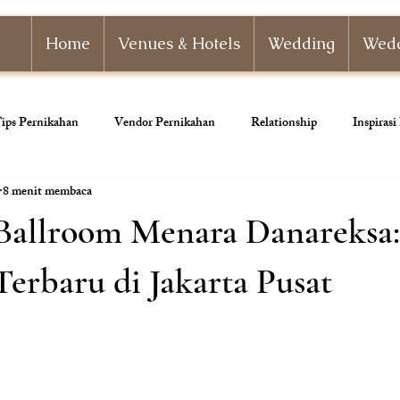
Home
Venues & Hotels
Wedding
Wedd
ips Pernikahan
Vendor Pernikahan
Relationship
Inspiras
8 menit membaca
nizer
Paket Pernikahan
Paket Tunangan
Pernikahan Adat
Ballroom Menara Danareksa
ahan
Dekorasi Pernikahan
erbaru di Jakarta Pusat