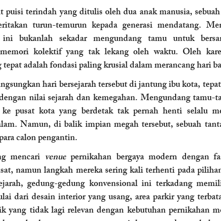
t puisi terindah yang ditulis oleh dua anak manusia, sebuah
eritakan turun-temurun kepada generasi mendatang. Meng
 ini bukanlah sekadar mengundang tamu untuk bersan
g tepat adalah fondasi paling krusial dalam merancang hari 
sungkan hari bersejarah tersebut di jantung ibu kota, tepat
 dengan nilai sejarah dan kemegahan. Mengundang tamu-t
 ke pusat kota yang berdetak tak pernah henti selalu m
lam. Namun, di balik impian megah tersebut, sebuah tanta
ara calon pengantin.
ng mencari
 venue
 pernikahan bergaya modern dengan fas
Pusat, namun langkah mereka sering kali terhenti pada pilih
jarah, gedung-gedung konvensional ini terkadang memiliki
lai dari desain interior yang usang, area parkir yang terbat
ik yang tidak lagi relevan dengan kebutuhan pernikahan m