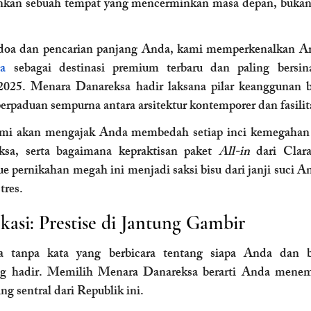
kan sebuah tempat yang mencerminkan masa depan, bukan s
 doa dan pencarian panjang Anda, kami memperkenalkan Ar
sa 
sebagai destinasi premium terbaru dan paling bersina
2025. Menara Danareksa hadir laksana pilar keanggunan ba
erpaduan sempurna antara arsitektur kontemporer dan fasilit
 kami akan mengajak Anda membedah setiap inci kemegahan 
sa, serta bagaimana kepraktisan paket 
All-in
 dari Clar
 pernikahan megah ini menjadi saksi bisu dari janji suci And
tres.
asi: Prestise di Jantung Gambir
a tanpa kata yang berbicara tentang siapa Anda dan 
g hadir. Memilih Menara Danareksa berarti Anda menemp
ing sentral dari Republik ini.