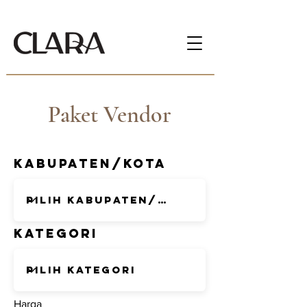
Paket Vendor
Kabupaten/Kota
Kategori
Harga