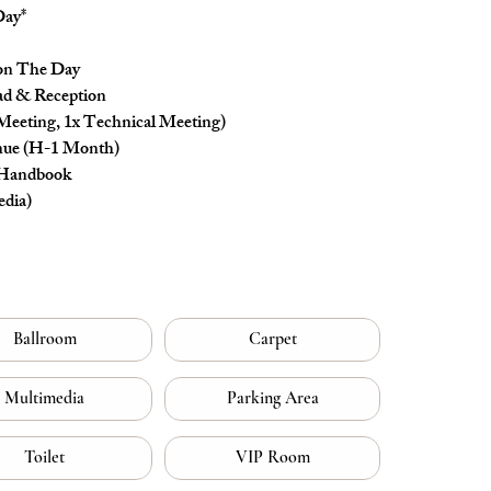
Day*
 on The Day
ad & Reception
Meeting, 1x Technical Meeting)
nue (H-1 Month)
 Handbook
edia)
Ballroom
Carpet
Multimedia
Parking Area
Toilet
VIP Room
Visit Us