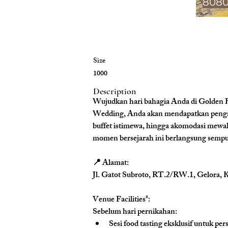
808
Size
1000
Description
Wujudkan hari bahagia Anda di Golden Ba
Wedding, Anda akan mendapatkan pengala
buffet istimewa, hingga akomodasi mewa
momen bersejarah ini berlangsung sempur
📍 Alamat:
Jl. Gatot Subroto, RT.2/RW.1, Gelora, 
Venue Facilities*: 
Sebelum hari pernikahan: 
Sesi food tasting eksklusif untuk pe