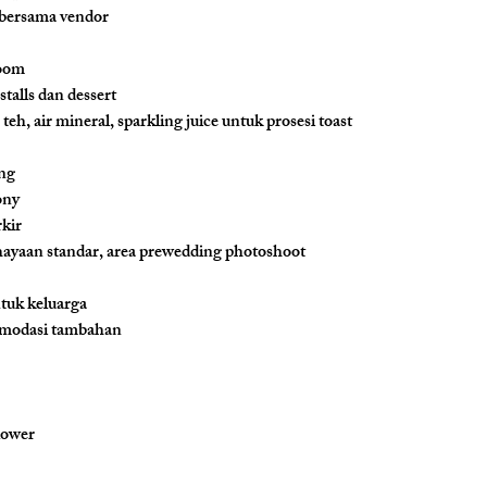
 bersama vendor
room
talls dan dessert
teh, air mineral, sparkling juice untuk prosesi toast
ng
ony
kir
hayaan standar, area prewedding photoshoot
tuk keluarga
komodasi tambahan
lower