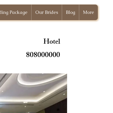
ing Package
Our Brides
Blog
More
Hotel
808000000