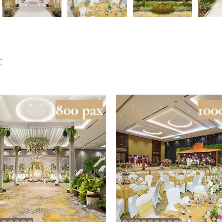
t
800 pax
100