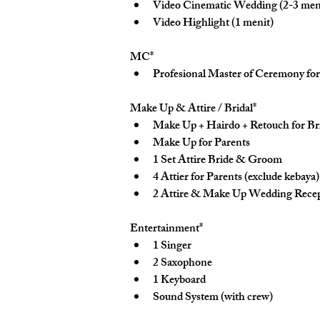
Video Cinematic Wedding (2-3 men
Video Highlight (1 menit)
MC*
Profesional Master of Ceremony for
Make Up & Attire / Bridal*
Make Up + Hairdo + Retouch for B
Make Up for Parents
1 Set Attire Bride & Groom
4 Attier for Parents (exclude kebaya)
2 Attire & Make Up Wedding Recep
Entertainment*
1 Singer
2 Saxophone
1 Keyboard
Sound System (with crew)