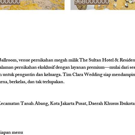
000000
968000000
llroom, venue pernikahan megah milik The Sultan Hotel & Residence J
man pernikahan eksklusif dengan layanan premium—mulai dari sesi f
h untuk pengantin dan keluarga. Tim Clara Wedding siap mendampin
na, berkelas, dan tak terlupakan.
Kecamatan Tanah Abang, Kota Jakarta Pusat, Daerah Khusus Ibukota
rsiapan menu