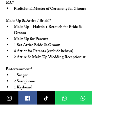
MC*
Profesional Master of Ceremony for 2 hours
Make Up & Attire / Bridal*
Make Up + Hairdo + Retouch for Bride & 
Groom
Make Up for Parents
1 Set Attire Bride & Groom
4 Attier for Parents (exclude kebaya)
2 Attire & Make Up Wedding Receptionist
Entertainment*
1 Singer
2 Saxophone
1 Keyboard
Sound System (with crew)
Wedding Planner & Organizer on The Day*
3-6 Month Preparations
6 Professional Wedding Organizer on The 
Day