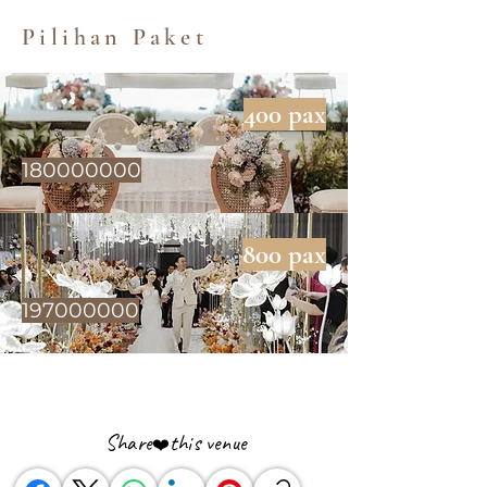
Pilihan Paket
400 pax
180000000
800 pax
197000000
Share
this venue
❤️